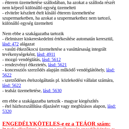
- étterem üzemeltetése szállodában, ha azokat a szálloda részét
nem képező különálló egység üzemelteti
- elvitelre készített ételt kínáló étterem üzemeltetése
szupermarketben, ha azokat a szupermarkethez nem tartozó,
különálló egység üzemelteti
Nem ebbe a szakágazatba tartozik
- élelmiszer kiskereskedelmi értékesítése automatán keresztül,
lásd: 472
alágazat
- vasúti étkezőkocsi üzemeltetése a vasúttársaság integrált
tevékenységeként,
lásd: 4911
- mozgó vendéglátás,
lásd: 5612
- rendezvényi étkeztetés,
lásd: 5621
- koncessziós szerződés alapján működő vendéglátóhely,
lásd:
5622
- szerződéses ételszolgáltatás pl. közlekedési vállalat számára,
lásd: 5622
- teaház üzemeltetése,
lásd: 5630
em ebbe a szakágazatba tartozik - magyar kiegészítés
- étel házhozszállítása díjazásért vagy megbízásos alapon,
lásd:
5320
ENGEDÉLYKÖTELES-e ez a TEÁOR szám: