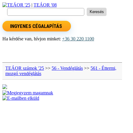
TEÁOR '25
|
TEÁOR '08
INGYENES CÉGALAPÍTÁS
Ha kérdése van, hívjon minket:
+36 30 220 1100
TEÁOR számok '25
>>
56 - Vendéglátás
>>
561 - Éttermi,
mozgó vendéglátás