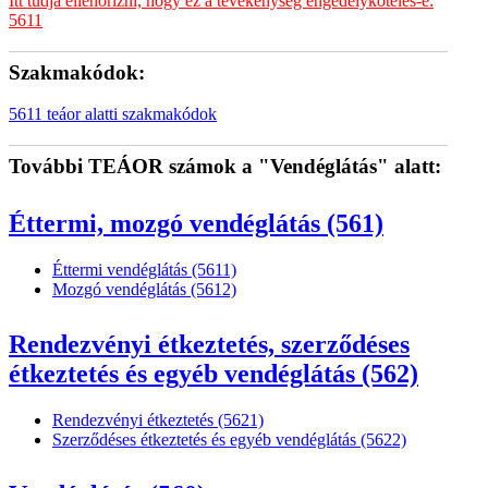
Itt tudja ellenőrizni, hogy ez a tevékenység engedélyköteles-e:
5611
Szakmakódok:
5611 teáor alatti szakmakódok
További TEÁOR számok a "Vendéglátás" alatt:
Éttermi, mozgó vendéglátás (561)
Éttermi vendéglátás (5611)
Mozgó vendéglátás (5612)
Rendezvényi étkeztetés, szerződéses
étkeztetés és egyéb vendéglátás (562)
Rendezvényi étkeztetés (5621)
Szerződéses étkeztetés és egyéb vendéglátás (5622)