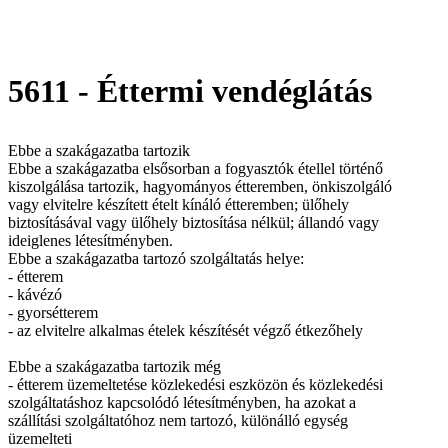
5611 - Éttermi vendéglátás
Ebbe a szakágazatba tartozik
Ebbe a szakágazatba elsősorban a fogyasztók étellel történő
kiszolgálása tartozik, hagyományos étteremben, önkiszolgáló
vagy elvitelre készített ételt kínáló étteremben; ülőhely
biztosításával vagy ülőhely biztosítása nélkül; állandó vagy
ideiglenes létesítményben.
Ebbe a szakágazatba tartozó szolgáltatás helye:
- étterem
- kávézó
- gyorsétterem
- az elvitelre alkalmas ételek készítését végző étkezőhely
Ebbe a szakágazatba tartozik még
- étterem üzemeltetése közlekedési eszközön és közlekedési
szolgáltatáshoz kapcsolódó létesítményben, ha azokat a
szállítási szolgáltatóhoz nem tartozó, különálló egység
üzemelteti