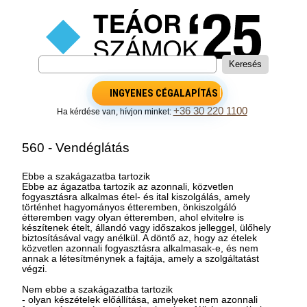
INGYENES CÉGALAPÍTÁS
+36 30 220 1100
Ha kérdése van, hívjon minket:
560 - Vendéglátás
Ebbe a szakágazatba tartozik
Ebbe az ágazatba tartozik az azonnali, közvetlen
fogyasztásra alkalmas étel- és ital kiszolgálás, amely
történhet hagyományos étteremben, önkiszolgáló
étteremben vagy olyan étteremben, ahol elvitelre is
készítenek ételt, állandó vagy időszakos jelleggel, ülőhely
biztosításával vagy anélkül. A döntő az, hogy az ételek
közvetlen azonnali fogyasztásra alkalmasak-e, és nem
annak a létesítménynek a fajtája, amely a szolgáltatást
végzi.
Nem ebbe a szakágazatba tartozik
- olyan készételek előállítása, amelyeket nem azonnali