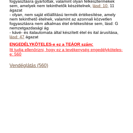
fogyasztásra gyártottak, valamint olyan félkésztermékek
sem, amelyek nem tekinthetők készételnek,
lásd: 10
, 11
ágazat
- olyan, nem saját előállítású termék értékesítése, amely
nem tekinthető ételnek, valamint az azonnali közvetlen
fogyasztásra nem alkalmas étel értékesítése sem, lásd: G
nemzetgazdasági ág
- kávé- és italautomata által készített étel és ital árusítása,
lásd: 47
ágazat
ENGEDÉLYKÖTELES-e ez a TEÁOR szám:
Itt tudja ellenőrizni, hogy ez a tevékenység engedélyköteles-
e: 560
Vendéglátás (560)