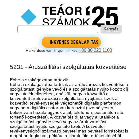
INGYENES CÉGALAPÍTÁS
+36 30 220 1100
Ha kérdése van, hívjon minket:
5231 - Áruszállítási szolgáltatás közvetítése
Ebbe a szakágazatba tartozik
Ebbe a szakágazatba tartozik az árufuvarozás közvetítése a
szolgáltatást igénybe vevő és a szolgáltatás nyújtó között díj
vagy jutalék ellenében, anélkül, hogy a közvetítő a
közvetített árufuvarozási szolgáltatást nyújtaná. Ezek a
közvetítői tevékenységek végezhetők digitális platformon
vagy nem digitális csatornán keresztül (személyesen,
beleértve a házaló ügynök által, telefonon, postai úton stb.
történő közvetítést). A közvetítés díját vagy a jutalékot a
szolgáltatást igénybe vevő vagy az árufuvarozási
szolgáltatást nyújtó szolgáltató fizeti. A közvetítői
tevékenységből származó bevétel más bevételi forrásokat is
magában foglalhat, például reklámfelület értékesítéséből