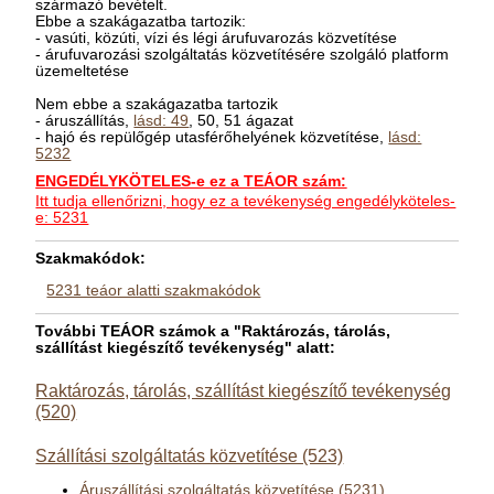
származó bevételt.
Ebbe a szakágazatba tartozik:
- vasúti, közúti, vízi és légi árufuvarozás közvetítése
- árufuvarozási szolgáltatás közvetítésére szolgáló platform
üzemeltetése
Nem ebbe a szakágazatba tartozik
- áruszállítás,
lásd: 49
, 50, 51 ágazat
- hajó és repülőgép utasférőhelyének közvetítése,
lásd:
5232
ENGEDÉLYKÖTELES-e ez a TEÁOR szám:
Itt tudja ellenőrizni, hogy ez a tevékenység engedélyköteles-
e: 5231
Szakmakódok:
5231 teáor alatti szakmakódok
További TEÁOR számok a "Raktározás, tárolás,
szállítást kiegészítő tevékenység" alatt:
Raktározás, tárolás, szállítást kiegészítő tevékenység
(520)
Szállítási szolgáltatás közvetítése (523)
Áruszállítási szolgáltatás közvetítése (5231)