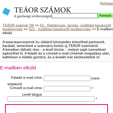
Nyitólap
TEÁOR számok '08
>>
52 - Raktározás, tárolás, szállítást kiegészítő
tevékenység
>>
522 - Szállítást kiegészítő tevékenység
>> E-mailben
elküld
A www.teaorszamok.hu oldalról könnyedén értesítheti partnereit,
barátait, ismerőseit a számukra fontos új TEÁOR számokról.
A keretben látható rész - a levél törzse -, melyet saját üzenetével
egészíthet ki. A feladó és a címzett e-mail címének megadása után,
kattintson a küldés gombra, és a levelét már kézbesítettük is!
E-mailben elküld
Feladó e-mail címe
(nem
kötelező)
Címzett e-mail címe
*
Levél tárgya
*