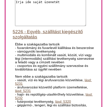
5226 - Egyéb, szállítást kiegészítő
szolgáltatás
Ebbe a szakágazatba tartozik
- fuvarokmány és fuvarlevél kiállítása és beszerzése
- vámügynöki tevékenység
- multimodális és kombinált vasúti, közúti, vízi vagy
légi (intermodális) szállítási tevékenység szervezése
a feladó vagy a címzett nevében
- csoportos és egyéni szállítmány szervezése és
továbbítása az ügyfél nevében
Nem ebbe a szakágazatba tartozik
- vasúti, vízi és légi árufuvarozás közvetítése,
lásd:
5231
- árufuvarozási közvetítő platform üzemeltetése,
lásd: 5231
- hajó- és repülőgép-utasférőhely közvetítése,
lásd:
5232
- futárpostai tevékenység,
lásd: 5320
- gépjármű-, tengeri, légi és szállítási biztosítás,