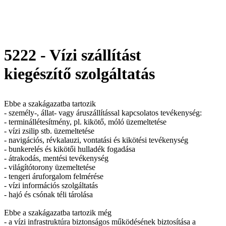
5222 - Vízi szállítást
kiegészítő szolgáltatás
Ebbe a szakágazatba tartozik
- személy-, állat- vagy áruszállítással kapcsolatos tevékenység:
- terminállétesítmény, pl. kikötő, móló üzemeltetése
- vízi zsilip stb. üzemeltetése
- navigációs, révkalauzi, vontatási és kikötési tevékenység
- bunkerelés és kikötői hulladék fogadása
- átrakodás, mentési tevékenység
- világítótorony üzemeltetése
- tengeri áruforgalom felmérése
- vízi információs szolgáltatás
- hajó és csónak téli tárolása
Ebbe a szakágazatba tartozik még
- a vízi infrastruktúra biztonságos működésének biztosítása a