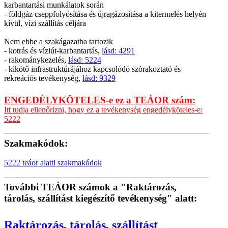
karbantartási munkálatok során
- földgáz cseppfolyósítása és újragázosítása a kitermelés helyén
kívül, vízi szállítás céljára
Nem ebbe a szakágazatba tartozik
- kotrás és víziút-karbantartás,
lásd: 4291
- rakománykezelés,
lásd: 5224
- kikötő infrastruktúrájához kapcsolódó szórakoztató és
rekreációs tevékenység,
lásd: 9329
ENGEDÉLYKÖTELES-e ez a TEÁOR szám:
Itt tudja ellenőrizni, hogy ez a tevékenység engedélyköteles-e:
5222
Szakmakódok:
5222 teáor alatti szakmakódok
További TEÁOR számok a "Raktározás,
tárolás, szállítást kiegészítő tevékenység" alatt:
Raktározás, tárolás, szállítást