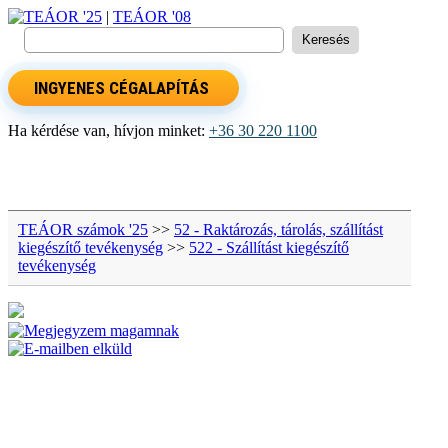
TEÁOR '25
|
TEÁOR '08
INGYENES CÉGALAPÍTÁS
Ha kérdése van, hívjon minket:
+36 30 220 1100
TEÁOR számok '25
>>
52 - Raktározás, tárolás, szállítást
kiegészítő tevékenység
>>
522 - Szállítást kiegészítő
tevékenység