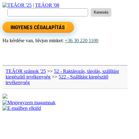
TEÁOR '25
|
TEÁOR '08
INGYENES CÉGALAPÍTÁS
Ha kérdése van, hívjon minket:
+36 30 220 1100
TEÁOR számok '25
>>
52 - Raktározás, tárolás, szállítást
kiegészítő tevékenység
>>
522 - Szállítást kiegészítő
tevékenység