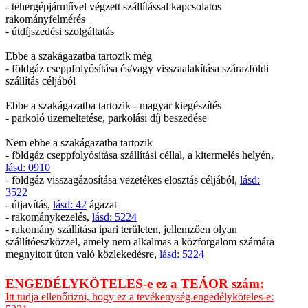
- tehergépjárművel végzett szállítással kapcsolatos
rakományfelmérés
- útdíjszedési szolgáltatás
Ebbe a szakágazatba tartozik még
- földgáz cseppfolyósítása és/vagy visszaalakítása szárazföldi
szállítás céljából
Ebbe a szakágazatba tartozik - magyar kiegészítés
- parkoló üzemeltetése, parkolási díj beszedése
Nem ebbe a szakágazatba tartozik
- földgáz cseppfolyósítása szállítási céllal, a kitermelés helyén,
lásd: 0910
- földgáz visszagázosítása vezetékes elosztás céljából,
lásd:
3522
- útjavítás,
lásd: 42
ágazat
- rakománykezelés,
lásd: 5224
- rakomány szállítása ipari területen, jellemzően olyan
szállítóeszközzel, amely nem alkalmas a közforgalom számára
megnyitott úton való közlekedésre,
lásd: 5224
ENGEDÉLYKÖTELES-e ez a TEÁOR szám:
Itt tudja ellenőrizni, hogy ez a tevékenység engedélyköteles-e: