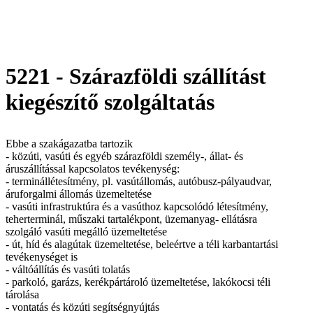
5221 - Szárazföldi szállítást
kiegészítő szolgáltatás
Ebbe a szakágazatba tartozik
- közúti, vasúti és egyéb szárazföldi személy-, állat- és
áruszállítással kapcsolatos tevékenység:
- terminállétesítmény, pl. vasútállomás, autóbusz-pályaudvar,
áruforgalmi állomás üzemeltetése
- vasúti infrastruktúra és a vasúthoz kapcsolódó létesítmény,
teherterminál, műszaki tartalékpont, üzemanyag- ellátásra
szolgáló vasúti megálló üzemeltetése
- út, híd és alagútak üzemeltetése, beleértve a téli karbantartási
tevékenységet is
- váltóállítás és vasúti tolatás
- parkoló, garázs, kerékpártároló üzemeltetése, lakókocsi téli
tárolása
- vontatás és közúti segítségnyújtás