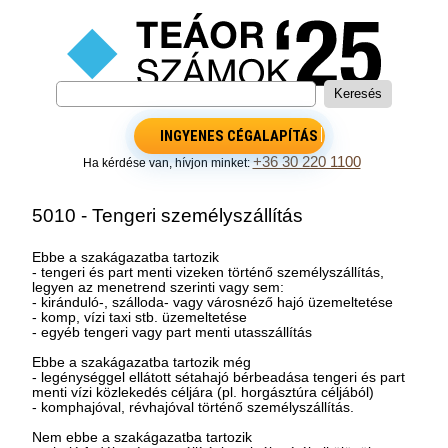
INGYENES CÉGALAPÍTÁS
+36 30 220 1100
Ha kérdése van, hívjon minket:
5010 - Tengeri személyszállítás
Ebbe a szakágazatba tartozik
- tengeri és part menti vizeken történő személyszállítás,
legyen az menetrend szerinti vagy sem:
- kiránduló-, szálloda- vagy városnéző hajó üzemeltetése
- komp, vízi taxi stb. üzemeltetése
- egyéb tengeri vagy part menti utasszállítás
Ebbe a szakágazatba tartozik még
- legénységgel ellátott sétahajó bérbeadása tengeri és part
menti vízi közlekedés céljára (pl. horgásztúra céljából)
- komphajóval, révhajóval történő személyszállítás.
Nem ebbe a szakágazatba tartozik