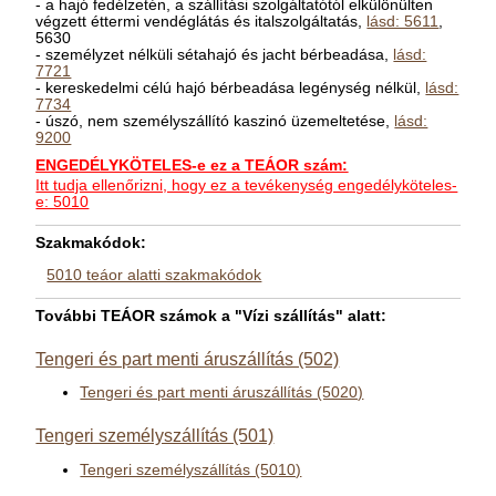
- a hajó fedélzetén, a szállítási szolgáltatótól elkülönülten
végzett éttermi vendéglátás és italszolgáltatás,
lásd: 5611
,
5630
- személyzet nélküli sétahajó és jacht bérbeadása,
lásd:
7721
- kereskedelmi célú hajó bérbeadása legénység nélkül,
lásd:
7734
- úszó, nem személyszállító kaszinó üzemeltetése,
lásd:
9200
ENGEDÉLYKÖTELES-e ez a TEÁOR szám:
Itt tudja ellenőrizni, hogy ez a tevékenység engedélyköteles-
e: 5010
Szakmakódok:
5010 teáor alatti szakmakódok
További TEÁOR számok a "Vízi szállítás" alatt:
Tengeri és part menti áruszállítás (502)
Tengeri és part menti áruszállítás (5020)
Tengeri személyszállítás (501)
Tengeri személyszállítás (5010)