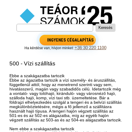
INGYENES CÉGALAPÍTÁS
+36 30 220 1100
Ha kérdése van, hívjon minket:
500 - Vízi szállítás
Ebbe a szakágazatba tartozik
Ebbe az ágazatba tartozik a vízi személy- és áruszállítás,
függetlenül attól, hogy az menetrend szerinti vagy sem,
hivatásszerű, magán vagy szabadidős célú. Idetartozik még
a vontató- vagy tolóhajó, kiránduló- vagy városnéző hajó,
szálloda hajó, komp, vízi taxi stb. üzemeltetése. Bár a
földrajzi elhelyezkedés szolgál a tengeri és a belvízi szállítás
megkülönböztetésére, mégis a fő jellemző a szállításra
használt hajó típusa. A tengeri hajón végzett szállítás az
501-es és az 502-es alágazatba, míg az egyéb hajón
végzett szállítás az 503-as és az 504-es alágazatba tartozik.
Nem ebbe a szakágazatba tartozik