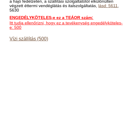
a hajó fedélzetén, a szállítási szolgáltatótól elkülönülten
végzett éttermi vendéglátás és italszolgáltatás,
lásd: 5611
,
5630
ENGEDÉLYKÖTELES-e ez a TEÁOR szám:
Itt tudja ellenőrizni, hogy ez a tevékenység engedélyköteles-
e: 500
Vízi szállítás (500)