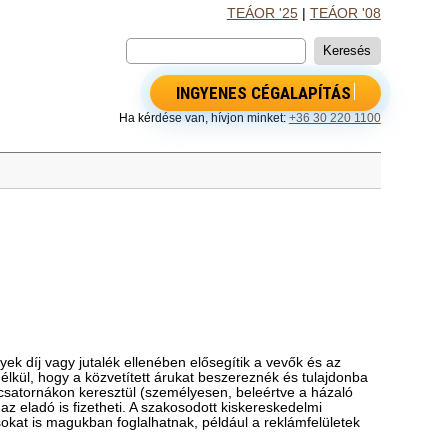
TEÁOR '25
|
TEÁOR '08
INGYENES CÉGALAPÍTÁS
Ha kérdése van, hívjon minket:
+36 30 220 1100
k díj vagy jutalék ellenében elősegítik a vevők és az
nélkül, hogy a közvetített árukat beszereznék és tulajdonba
 csatornákon keresztül (személyesen, beleértve a házaló
 az eladó is fizetheti. A szakosodott kiskereskedelmi
sokat is magukban foglalhatnak, például a reklámfelületek