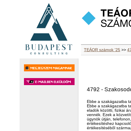
TEÁOR számok '25
>>
4
4792 - Szakosodo
Ebbe a szakágazatba ta
Ebbe a szakágazatba tar
eladók közötti, fizikai 
vennék. Ezek a közvetít
ügynök útján, telefonon,
értékesítéshez kapcsoló
értékesítéséből szárma