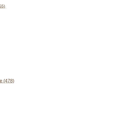
55)
e (478)