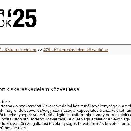
7 - Kiskereskedelem
>>
479 - Kiskereskedelem közvetítése
tt kiskereskedelem közvetítése
rtozik
toznak a szakosodott kiskereskedelmi közvetítői tevékenységek, amelye
áruk megrendelésével és/vagy szállításával kapcsolatos tranzakciókat, a
ői tevékenységek végezhetők digitális platformokon vagy nem digitális
 postai úton stb. történő közvetítést). A díjat vagy jutalékot a vevő vagy
dó közvetítői szolgáltatási tevékenységek bevételei más bevételi forrá
zó bevételeket.