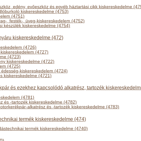
 eszköz, edény, evőeszköz és egyéb háztartási cikk kiskereskedelme (47
adlóburkoló kiskereskedelme (4753)
delem (4751)
yag-, festék-, üveg-kiskereskedelem (4752)
ási készülék kiskereskedelme (4754)
hányáru kiskereskedelme (472)
reskedelem (4726)
-kiskereskedelem (4727)
lme (4723)
ény kiskereskedelme (4722)
elem (4725)
, édesség-kiskereskedelem (4724)
s kiskereskedelme (4721)
pár és ezekhez kapcsolódó alkatrész, tartozék kiskereskedelm
eskedelem (4781)
z és -tartozék kiskereskedelme (4782)
otorkerékpár-alkatrész és -tartozék kiskereskedelme (4783)
technikai termék kiskereskedelme (474)
adástechnikai termék kiskereskedelme (4740)
0)