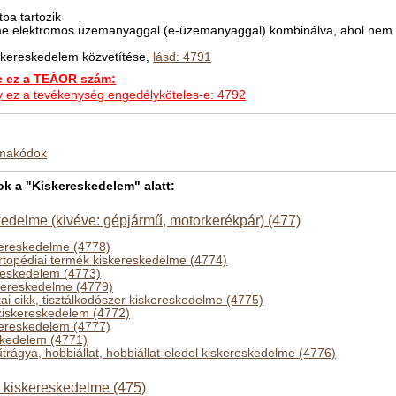
ba tartozik
lme elektromos üzemanyaggal (e-üzemanyaggal) kombinálva, ahol nem
skereskedelem közvetítése,
lásd: 4791
ez a TEÁOR szám:
hogy ez a tevékenység engedélyköteles-e: 4792
kmakódok
 a "Kiskereskedelem" alatt:
edelme (kivéve: gépjármű, motorkerékpár) (477)
kereskedelme (4778)
rtopédiai termék kiskereskedelme (4774)
reskedelem (4773)
skereskedelme (4779)
ikai cikk, tisztálkodószer kiskereskedelme (4775)
-kiskereskedelem (4772)
kereskedelem (4777)
skedelem (4771)
trágya, hobbiállat, hobbiállat-eledel kiskereskedelme (4776)
k kiskereskedelme (475)