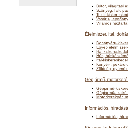
Bútor, világítási
Szőnyeg, fal-, p
Textil-kiskereske
Vasáru-, építőan
Villamos háztart
Élelmiszer, ital, do
Dohányáru-kiske
Egyéb élelmiszer
Hal kiskereskede
Hús, húskészítm
Ital-kiskeresked
Kenyér-, pékáru-
Zöldség, gyümölc
Gépjármű, motorkerék
Gépjármű-kisker
Gépjárműalkatrés
Motorkerékpár, m
Információs, híradás
Információs, hír
Kiskereskedelem (47