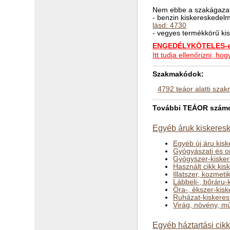
Nem ebbe a szakágazat
- benzin kiskereskede
lásd: 4730
- vegyes termékkörű ki
ENGEDÉLYKÖTELES-e 
Itt tudja ellenőrizni, 
Szakmakódok:
4792 teáor alatti sza
További TEÁOR számok
Egyéb áruk kiskeresk
Egyéb új áru kis
Gyógyászati és o
Gyógyszer-kiske
Használt cikk ki
Illatszer, kozmet
Lábbeli-, bőráru
Óra-, ékszer-kis
Ruházat-kiskere
Virág, növény, mű
Egyéb háztartási cik