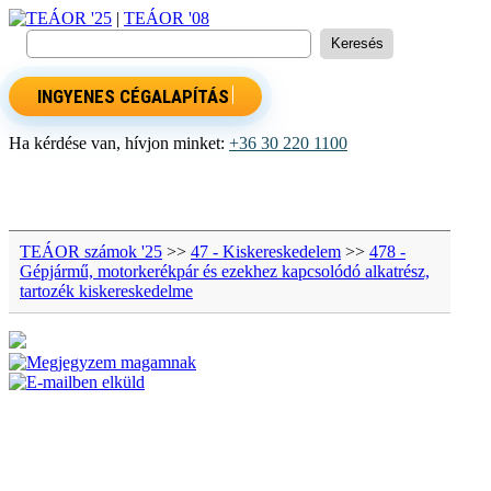
TEÁOR '25
|
TEÁOR '08
INGYENES CÉGALAPÍTÁS
Ha kérdése van, hívjon minket:
+36 30 220 1100
TEÁOR számok '25
>>
47 - Kiskereskedelem
>>
478 -
Gépjármű, motorkerékpár és ezekhez kapcsolódó alkatrész,
tartozék kiskereskedelme