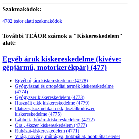
Szakmakódok:
4782 teáor alatti szakmakódok
További TEÁOR számok a "Kiskereskedelem"
alatt:
Egyéb áruk kiskereskedelme (kivéve:
gépjármű, motorkerékpár) (477)
Egyéb új áru kiskereskedelme (4778)
Gyógyászati és ortopédiai termék kiskereskedelme
(4774)
Gyógyszer-kiskereskedelem (4773)
Használt cikk kiskereskedelme (4779)
Illatszer, kozmetikai cikk, tisztálkodószer
kiskereskedelme (4775)
Lábbeli-, bőráru-kiskereskedelem (4772)
Óra-, ékszer-kiskereskedelem (4777)
Ruházat-kiskereskedelem (4771)
Virág, növény, műtrágya, hobbiállat, hobbiállat-eledel