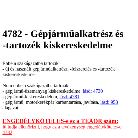
4782 - Gépjárműalkatrész és
-tartozék kiskereskedelme
Ebbe a szakágazatba tartozik
- új és használt gépjárműalkatrész, -felszerelés és -tartozék
kiskereskedelme
Nem ebbe a szakágazatba tartozik
- gépjármű-üzemanyag kiskereskedelme,
lásd: 4730
- gépjármű-kiskereskedelem,
lásd: 4781
- gépjármű, motorkerékpár karbantartása, javítása,
lásd: 953
alágazat
ENGEDÉLYKÖTELES-e ez a TEÁOR szám:
Itt tudja ellenőrizni, hogy ez a tevékenység engedélyköteles-e:
4782