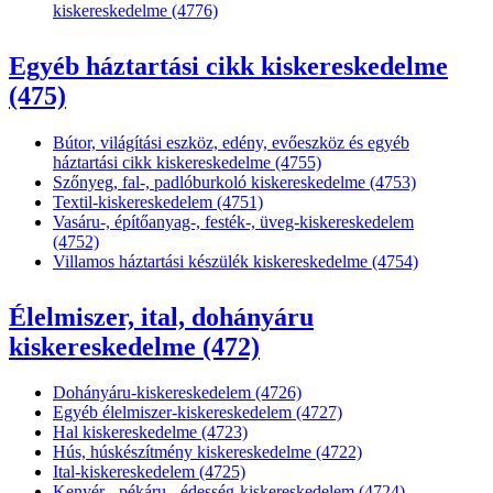
kiskereskedelme (4776)
Egyéb háztartási cikk kiskereskedelme
(475)
Bútor, világítási eszköz, edény, evőeszköz és egyéb
háztartási cikk kiskereskedelme (4755)
Szőnyeg, fal-, padlóburkoló kiskereskedelme (4753)
Textil-kiskereskedelem (4751)
Vasáru-, építőanyag-, festék-, üveg-kiskereskedelem
(4752)
Villamos háztartási készülék kiskereskedelme (4754)
Élelmiszer, ital, dohányáru
kiskereskedelme (472)
Dohányáru-kiskereskedelem (4726)
Egyéb élelmiszer-kiskereskedelem (4727)
Hal kiskereskedelme (4723)
Hús, húskészítmény kiskereskedelme (4722)
Ital-kiskereskedelem (4725)
Kenyér-, pékáru-, édesség-kiskereskedelem (4724)