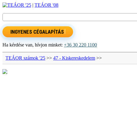
TEÁOR '25
|
TEÁOR '08
INGYENES CÉGALAPÍTÁS
Ha kérdése van, hívjon minket:
+36 30 220 1100
TEÁOR számok '25
>>
47 - Kiskereskedelem
>>