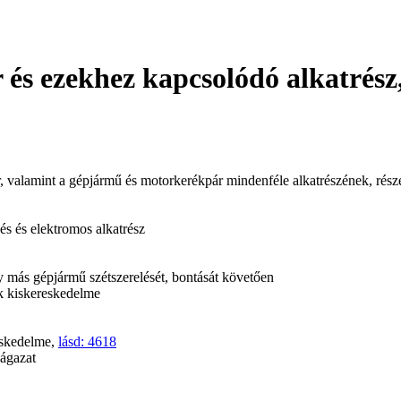
és ezekhez kapcsolódó alkatrész,
ár, valamint a gépjármű és motorkerékpár mindenféle alkatrészének, rés
és és elektromos alkatrész
y más gépjármű szétszerelését, bontását követően
ak kiskereskedelme
eskedelme,
lásd: 4618
ágazat