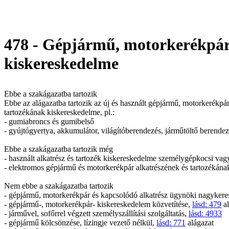
478 - Gépjármű, motorkerékpár 
kiskereskedelme
Ebbe a szakágazatba tartozik
Ebbe az alágazatba tartozik az új és használt gépjármű, motorkerékp
tartozékának kiskereskedelme, pl.:
- gumiabroncs és gumibelső
- gyújtógyertya, akkumulátor, világítóberendezés, járműtöltő berendez
Ebbe a szakágazatba tartozik még
- használt alkatrész és tartozék kiskereskedelme személygépkocsi vag
- elektromos gépjármű és motorkerékpár alkatrészének és tartozékán
Nem ebbe a szakágazatba tartozik
- gépjármű, motorkerékpár és kapcsolódó alkatrész ügynöki nagyker
- gépjármű-, motorkerékpár- kiskereskedelem közvetítése,
lásd: 479
al
- járművel, sofőrrel végzett személyszállítási szolgáltatás,
lásd: 4933
- gépjármű kölcsönzése, lízingje vezető nélkül,
lásd: 771
alágazat