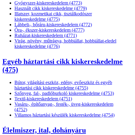
Gyógyszer-kiskereskedelem (4773)
Használt cikk kiskereskedelme (4779)
Illatszer, kozmetikai cikk, tisztálkodószer
kiskereskedelme (4775)
Lábbeli-, bőráru-kiskereskedelem (4772)
Óra-, ékszer-kiskereskedelem (4777)
Ruházat-kiskereskedelem (4771)
Virág, növény, műtrágya, hobbiállat, hobbiállat-eledel
kiskereskedelme (4776)
Egyéb háztartási cikk kiskereskedelme
(475)
Bútor, világítási eszköz, edény, evőeszköz és egyéb
háztartási cikk kiskereskedelme (4755)
Szőnyeg, fal-, padlóburkoló kiskereskedelme (4753)
Textil-kiskereskedelem (4751)
Vasáru-, építőanyag-, festék-, üveg-kiskereskedelem
(4752)
Villamos háztartási készülék kiskereskedelme (4754)
Élelmiszer, ital, dohányáru