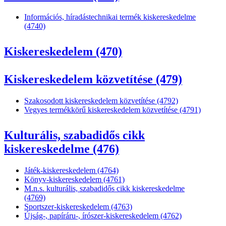
Információs, híradástechnikai termék kiskereskedelme
(4740)
Kiskereskedelem (470)
Kiskereskedelem közvetítése (479)
Szakosodott kiskereskedelem közvetítése (4792)
Vegyes termékkörű kiskereskedelem közvetítése (4791)
Kulturális, szabadidős cikk
kiskereskedelme (476)
Játék-kiskereskedelem (4764)
Könyv-kiskereskedelem (4761)
M.n.s. kulturális, szabadidős cikk kiskereskedelme
(4769)
Sportszer-kiskereskedelem (4763)
Újság-, papíráru-, írószer-kiskereskedelem (4762)