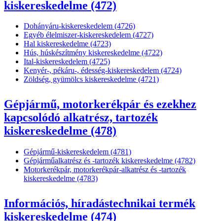
kiskereskedelme (472)
Dohányáru-kiskereskedelem (4726)
Egyéb élelmiszer-kiskereskedelem (4727)
Hal kiskereskedelme (4723)
Hús, húskészítmény kiskereskedelme (4722)
Ital-kiskereskedelem (4725)
Kenyér-, pékáru-, édesség-kiskereskedelem (4724)
Zöldség, gyümölcs kiskereskedelme (4721)
Gépjármű, motorkerékpár és ezekhez
kapcsolódó alkatrész, tartozék
kiskereskedelme (478)
Gépjármű-kiskereskedelem (4781)
Gépjárműalkatrész és -tartozék kiskereskedelme (4782)
Motorkerékpár, motorkerékpár-alkatrész és -tartozék
kiskereskedelme (4783)
Információs, híradástechnikai termék
kiskereskedelme (474)