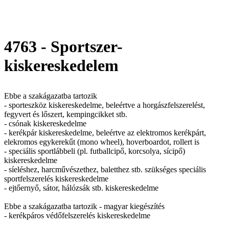
4763 - Sportszer-
kiskereskedelem
Ebbe a szakágazatba tartozik
- sporteszköz kiskereskedelme, beleértve a horgászfelszerelést,
fegyvert és lőszert, kempingcikket stb.
- csónak kiskereskedelme
- kerékpár kiskereskedelme, beleértve az elektromos kerékpárt,
elekromos egykerekűt (mono wheel), hoverboardot, rollert is
- speciális sportlábbeli (pl. futballcipő, korcsolya, sícipő)
kiskereskedelme
- síeléshez, harcművészethez, baletthez stb. szükséges speciális
sportfelszerelés kiskereskedelme
- ejtőernyő, sátor, hálózsák stb. kiskereskedelme
Ebbe a szakágazatba tartozik - magyar kiegészítés
- kerékpáros védőfelszerelés kiskereskedelme