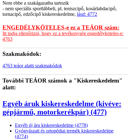
Nem ebbe a szakágazatba tartozik
- nem speciális sportlábbeli, pl. teniszcipő, kosárlabdacipő,
tornacipő, edzőcipő kiskereskedelme,
lásd: 4772
ENGEDÉLYKÖTELES-e ez a TEÁOR szám:
Itt tudja ellenőrizni, hogy ez a tevékenység engedélyköteles-e:
4763
Szakmakódok:
4763 teáor alatti szakmakódok
További TEÁOR számok a "Kiskereskedelem"
alatt:
Egyéb áruk kiskereskedelme (kivéve:
gépjármű, motorkerékpár) (477)
Egyéb új áru kiskereskedelme (4778)
Gyógyászati és ortopédiai termék kiskereskedelme
(4774)