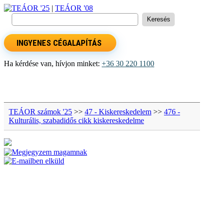
TEÁOR '25
|
TEÁOR '08
INGYENES CÉGALAPÍTÁS
Ha kérdése van, hívjon minket:
+36 30 220 1100
TEÁOR számok '25
>>
47 - Kiskereskedelem
>>
476 -
Kulturális, szabadidős cikk kiskereskedelme