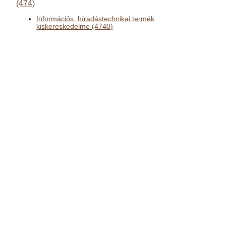
(474)
Információs, híradástechnikai termék
kiskereskedelme (4740)