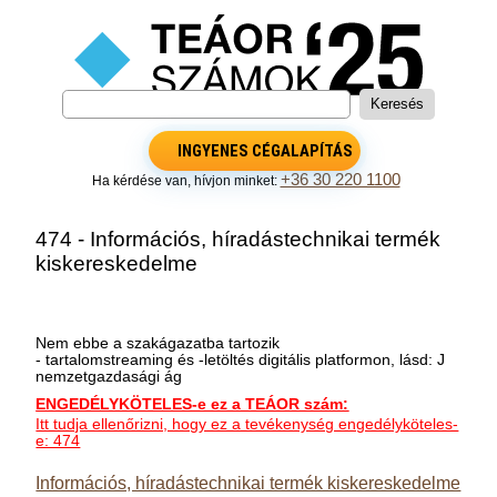
INGYENES CÉGALAPÍTÁS
+36 30 220 1100
Ha kérdése van, hívjon minket:
474 - Információs, híradástechnikai termék
kiskereskedelme
Nem ebbe a szakágazatba tartozik
- tartalomstreaming és -letöltés digitális platformon, lásd: J
nemzetgazdasági ág
ENGEDÉLYKÖTELES-e ez a TEÁOR szám:
Itt tudja ellenőrizni, hogy ez a tevékenység engedélyköteles-
e: 474
Információs, híradástechnikai termék kiskereskedelme