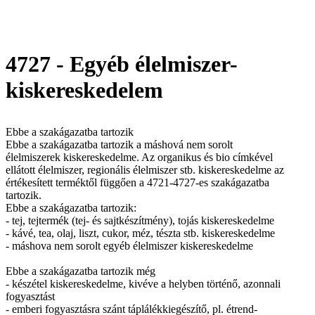
4727 - Egyéb élelmiszer-
kiskereskedelem
Ebbe a szakágazatba tartozik
Ebbe a szakágazatba tartozik a máshová nem sorolt
élelmiszerek kiskereskedelme. Az organikus és bio címkével
ellátott élelmiszer, regionális élelmiszer stb. kiskereskedelme az
értékesített terméktől függően a 4721-4727-es szakágazatba
tartozik.
Ebbe a szakágazatba tartozik:
- tej, tejtermék (tej- és sajtkészítmény), tojás kiskereskedelme
- kávé, tea, olaj, liszt, cukor, méz, tészta stb. kiskereskedelme
- máshova nem sorolt egyéb élelmiszer kiskereskedelme
Ebbe a szakágazatba tartozik még
- készétel kiskereskedelme, kivéve a helyben történő, azonnali
fogyasztást
- emberi fogyasztásra szánt táplálékkiegészítő, pl. étrend-