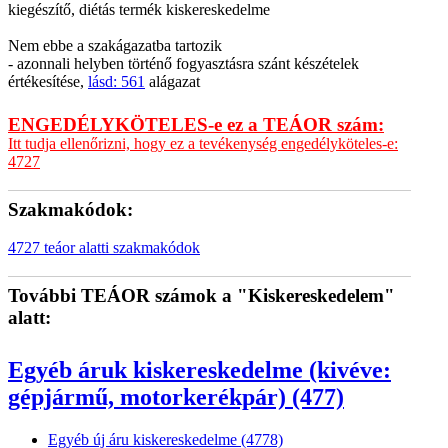
kiegészítő, diétás termék kiskereskedelme
Nem ebbe a szakágazatba tartozik
- azonnali helyben történő fogyasztásra szánt készételek
értékesítése,
lásd: 561
alágazat
ENGEDÉLYKÖTELES-e ez a TEÁOR szám:
Itt tudja ellenőrizni, hogy ez a tevékenység engedélyköteles-e:
4727
Szakmakódok:
4727 teáor alatti szakmakódok
További TEÁOR számok a "Kiskereskedelem"
alatt:
Egyéb áruk kiskereskedelme (kivéve:
gépjármű, motorkerékpár) (477)
Egyéb új áru kiskereskedelme (4778)