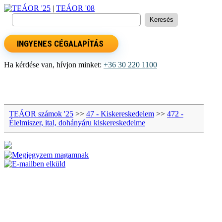
TEÁOR '25
|
TEÁOR '08
INGYENES CÉGALAPÍTÁS
Ha kérdése van, hívjon minket:
+36 30 220 1100
TEÁOR számok '25
>>
47 - Kiskereskedelem
>>
472 -
Élelmiszer, ital, dohányáru kiskereskedelme