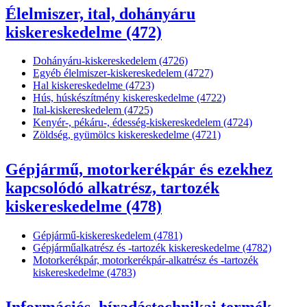
Élelmiszer, ital, dohányáru
kiskereskedelme (472)
Dohányáru-kiskereskedelem (4726)
Egyéb élelmiszer-kiskereskedelem (4727)
Hal kiskereskedelme (4723)
Hús, húskészítmény kiskereskedelme (4722)
Ital-kiskereskedelem (4725)
Kenyér-, pékáru-, édesség-kiskereskedelem (4724)
Zöldség, gyümölcs kiskereskedelme (4721)
Gépjármű, motorkerékpár és ezekhez
kapcsolódó alkatrész, tartozék
kiskereskedelme (478)
Gépjármű-kiskereskedelem (4781)
Gépjárműalkatrész és -tartozék kiskereskedelme (4782)
Motorkerékpár, motorkerékpár-alkatrész és -tartozék
kiskereskedelme (4783)