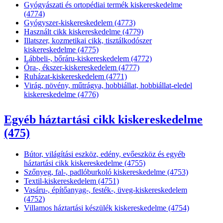
Gyógyászati és ortopédiai termék kiskereskedelme
(4774)
Gyógyszer-kiskereskedelem (4773)
Használt cikk kiskereskedelme (4779)
Illatszer, kozmetikai cikk, tisztálkodószer
kiskereskedelme (4775)
Lábbeli-, bőráru-kiskereskedelem (4772)
Óra-, ékszer-kiskereskedelem (4777)
Ruházat-kiskereskedelem (4771)
Virág, növény, műtrágya, hobbiállat, hobbiállat-eledel
kiskereskedelme (4776)
Egyéb háztartási cikk kiskereskedelme
(475)
Bútor, világítási eszköz, edény, evőeszköz és egyéb
háztartási cikk kiskereskedelme (4755)
Szőnyeg, fal-, padlóburkoló kiskereskedelme (4753)
Textil-kiskereskedelem (4751)
Vasáru-, építőanyag-, festék-, üveg-kiskereskedelem
(4752)
Villamos háztartási készülék kiskereskedelme (4754)