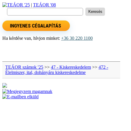
TEÁOR '25
|
TEÁOR '08
INGYENES CÉGALAPÍTÁS
Ha kérdése van, hívjon minket:
+36 30 220 1100
TEÁOR számok '25
>>
47 - Kiskereskedelem
>>
472 -
Élelmiszer, ital, dohányáru kiskereskedelme