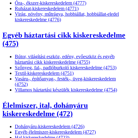
Óra-, ékszer-kiskereskedelem (4777)
Ruházat-kiskereskedelem (4771)
Virág, növény, műtrágya, hobbiállat, hobbiállat-eledel
kiskereskedelme (4776)
Egyéb háztartási cikk kiskereskedelme
(475)
Bútor, világítási eszköz, edény, evőeszköz és egyéb
háztartási cikk kiskereskedelme (4755)
Szőnyeg, fal-, padlóburkoló kiskereskedelme (4753)
Textil-kiskereskedelem (4751)
Vasáru-, építőanyag-, festék-, üveg-kiskereskedelem
(4752)
Villamos háztartási készülék kiskereskedelme (4754)
Élelmiszer, ital, dohányáru
kiskereskedelme (472)
Dohányáru-kiskereskedelem (4726)
Egyéb élelmiszer-kiskereskedelem (4727)
Hal kiskereskedelme (4723)