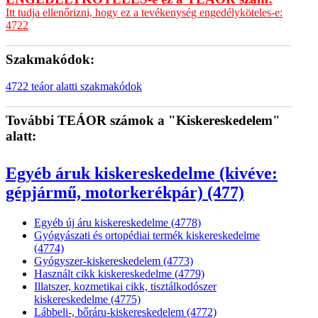
Itt tudja ellenőrizni, hogy ez a tevékenység engedélyköteles-e:
4722
Szakmakódok:
4722 teáor alatti szakmakódok
További TEÁOR számok a "Kiskereskedelem"
alatt:
Egyéb áruk kiskereskedelme (kivéve:
gépjármű, motorkerékpár) (477)
Egyéb új áru kiskereskedelme (4778)
Gyógyászati és ortopédiai termék kiskereskedelme
(4774)
Gyógyszer-kiskereskedelem (4773)
Használt cikk kiskereskedelme (4779)
Illatszer, kozmetikai cikk, tisztálkodószer
kiskereskedelme (4775)
Lábbeli-, bőráru-kiskereskedelem (4772)