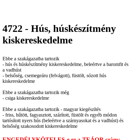
4722 - Hús, húskészítmény
kiskereskedelme
Ebbe a szakágazatba tartozik
- hús és húskészítmény kiskereskedelme, beleértve a baromfit és
a vadhúst
- belsőség, csemegeáru (felvágott), füstölt, sózott hús
kiskereskedelme
Ebbe a szakágazatba tartozik még
- csiga kiskereskedelme
Ebbe a szakágazatba tartozik - magyar kiegészítés
- friss, hűtött, fagyasztott, szárított, füstölt és egyéb módon
tartósított nyers hús (beleértve a szárnyasokat és a vadhúst) és
belsőség szakosodott kiskereskedelme
ENGEDÉLYKÖTELES-e ez a TEÁOR szám: