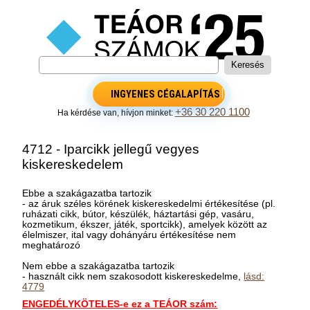
INGYENES CÉGALAPÍTÁS
+36 30 220 1100
Ha kérdése van, hívjon minket:
4712 - Iparcikk jellegű vegyes
kiskereskedelem
Ebbe a szakágazatba tartozik
- az áruk széles körének kiskereskedelmi értékesítése (pl.
ruházati cikk, bútor, készülék, háztartási gép, vasáru,
kozmetikum, ékszer, játék, sportcikk), amelyek között az
élelmiszer, ital vagy dohányáru értékesítése nem
meghatározó
Nem ebbe a szakágazatba tartozik
- használt cikk nem szakosodott kiskereskedelme,
lásd:
4779
ENGEDÉLYKÖTELES-e ez a TEÁOR szám: