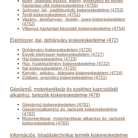
Bútor, világítási eszköz, edény, evőeszköz és egyéb
háztartási cikk kiskereskedelme (4755)
Szőnyeg, fal-, padlóburkoló kiskereskedelme (4753)
Textil-kiskereskedelem (4751)
Vasáru-, építőanyag-, festék-, üveg-kiskereskedelem
(4752)
Villamos háztartási készülék kiskereskedelme (4754)
Élelmiszer, ital, dohányáru kiskereskedelme (472)
Dohányáru-kiskereskedelem (4726)
Egyéb élelmiszer-kiskereskedelem (4727)
Hal kiskereskedelme (4723)
Hús, húskészítmény kiskereskedelme (4722)
Ital-kiskereskedelem (4725)
Kenyér-, pékáru-, édesség-kiskereskedelem (4724)
Zöldség, gyümölcs kiskereskedelme (4721)
Gépjármű, motorkerékpár és ezekhez kapcsolódó
alkatrész, tartozék kiskereskedelme (478)
Gépjármű-kiskereskedelem (4781)
Gépjárműalkatrész és -tartozék kiskereskedelme
(4782)
Motorkerékpár, motorkerékpár-alkatrész és -tartozék
kiskereskedelme (4783)
Információs, híradástechnikai termék kiskereskedelme