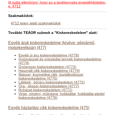
Itt tudja ellenőrizni, hogy ez a tevékenység engedélyköteles-
e: 4712
Szakmakódok:
4712 teáor alatti szakmakódok
További TEÁOR számok a "Kiskereskedelem" alatt:
Egyéb áruk kiskereskedelme (kivéve: gépjármű,
motorkerékpár) (477)
Egyéb új áru kiskereskedelme (4778)
Gyógyászati és ortopédiai termék kiskereskedelme
(4774)
Gyógyszer-kiskereskedelem (4773)
Használt cikk kiskereskedelme (4779)
Illatszer, kozmetikai cikk, tisztálkodószer
kiskereskedelme (4775)
Lábbeli-, bőráru-kiskereskedelem (4772)
Óra-, ékszer-kiskereskedelem (4777)
Ruházat-kiskereskedelem (4771)
Virág, növény, műtrágya, hobbiállat, hobbiállat-eledel
kiskereskedelme (4776)
Egyéb háztartási cikk kiskereskedelme (475)