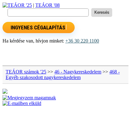
TEÁOR '25
|
TEÁOR '08
INGYENES CÉGALAPÍTÁS
Ha kérdése van, hívjon minket:
+36 30 220 1100
TEÁOR számok '25
>>
46 - Nagykereskedelem
>>
468 -
Egyéb szakosodott nagykereskedelem