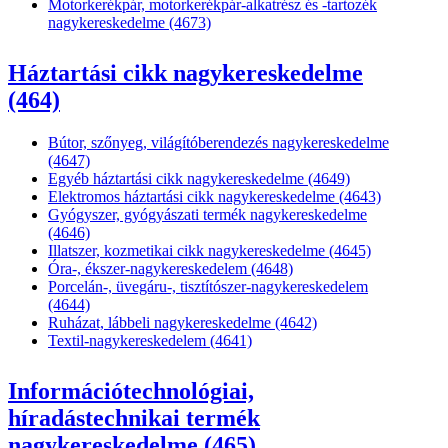
Motorkerékpár, motorkerékpár-alkatrész és -tartozék
nagykereskedelme (4673)
Háztartási cikk nagykereskedelme
(464)
Bútor, szőnyeg, világítóberendezés nagykereskedelme
(4647)
Egyéb háztartási cikk nagykereskedelme (4649)
Elektromos háztartási cikk nagykereskedelme (4643)
Gyógyszer, gyógyászati termék nagykereskedelme
(4646)
Illatszer, kozmetikai cikk nagykereskedelme (4645)
Óra-, ékszer-nagykereskedelem (4648)
Porcelán-, üvegáru-, tisztítószer-nagykereskedelem
(4644)
Ruházat, lábbeli nagykereskedelme (4642)
Textil-nagykereskedelem (4641)
Információtechnológiai,
híradástechnikai termék
nagykereskedelme (465)