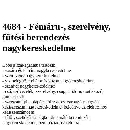
4684 - Fémáru-, szerelvény,
fűtési berendezés
nagykereskedelme
Ebbe a szakágazatba tartozik
- vasáru és fémáru nagykereskedelme
- szerelvény nagykereskedelme
- vízmelegítő, radiátor és kazán nagykereskedelme
- szaniter nagykereskedelme:
- cső, csővezeték, szerelvény, csap, T idom, csatlakozó,
gumicső stb.
- szerszám, pl. kalapács, fűrész, csavarhúzó és egyéb
kéziszerszám nagykereskedelme, beleértve az elektromos
kéziszerszámot is
- fűtő-, szellőző- és légkondicionáló berendezés
nagykereskedelme, nem háztartási célokra