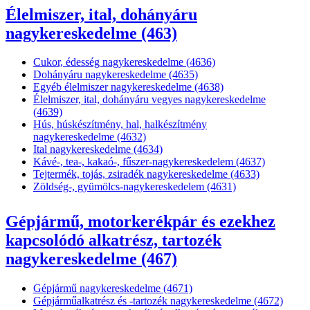
Élelmiszer, ital, dohányáru
nagykereskedelme (463)
Cukor, édesség nagykereskedelme (4636)
Dohányáru nagykereskedelme (4635)
Egyéb élelmiszer nagykereskedelme (4638)
Élelmiszer, ital, dohányáru vegyes nagykereskedelme
(4639)
Hús, húskészítmény, hal, halkészítmény
nagykereskedelme (4632)
Ital nagykereskedelme (4634)
Kávé-, tea-, kakaó-, fűszer-nagykereskedelem (4637)
Tejtermék, tojás, zsiradék nagykereskedelme (4633)
Zöldség-, gyümölcs-nagykereskedelem (4631)
Gépjármű, motorkerékpár és ezekhez
kapcsolódó alkatrész, tartozék
nagykereskedelme (467)
Gépjármű nagykereskedelme (4671)
Gépjárműalkatrész és -tartozék nagykereskedelme (4672)