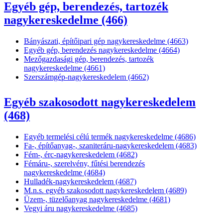
Egyéb gép, berendezés, tartozék
nagykereskedelme (466)
Bányászati, építőipari gép nagykereskedelme (4663)
Egyéb gép, berendezés nagykereskedelme (4664)
Mezőgazdasági gép, berendezés, tartozék
nagykereskedelme (4661)
Szerszámgép-nagykereskedelem (4662)
Egyéb szakosodott nagykereskedelem
(468)
Egyéb termelési célú termék nagykereskedelme (4686)
Fa-, építőanyag-, szaniteráru-nagykereskedelem (4683)
Fém-, érc-nagykereskedelem (4682)
Fémáru-, szerelvény, fűtési berendezés
nagykereskedelme (4684)
Hulladék-nagykereskedelem (4687)
M.n.s. egyéb szakosodott nagykereskedelem (4689)
Üzem-, tüzelőanyag nagykereskedelme (4681)
Vegyi áru nagykereskedelme (4685)