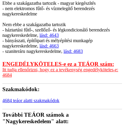
Ebbe a szakágazatba tartozik - magyar kiegészítés
- nem elektromos fűtő- és vízmelegítő berendezés
nagykereskedelme
Nem ebbe a szakágazatba tartozik
- háztartási fűtő-, szellőző- és légkondicionáló berendezés
nagykereskedelme,
lásd: 4643
- bányászati, építőipari és mélyépítési munkagép
nagykereskedelme,
lásd: 4663
- szaniteráru nagykereskedelme,
lásd: 4683
ENGEDÉLYKÖTELES-e ez a TEÁOR szám:
Itt tudja ellenőrizni, hogy ez a tevékenység engedélyköteles-e:
4684
Szakmakódok:
4684 teáor alatti szakmakódok
További TEÁOR számok a
"Nagykereskedelem" alatt: