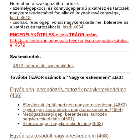
Nem ebbe a szakágazatba tartozik
- személygépkocsi és könnyűgépjármű alkatrész és tartozék
nagykereskedelmével foglalkozó ügynök tevékenysége,
lásd: 4618
- csónak, repülőgép, vonat nagykereskedelme, beleértve az
alkatrészt és tartozékot is,
lásd: 4664
ENGEDÉLYKÖTELES-e ez a TEÁOR szám:
Itt tudja ellenőrizni, hogy ez a tevékenység engedélyköteles-
e: 4672
Szakmakódok:
4672 teáor alatti szakmakódok
További TEÁOR számok a "Nagykereskedelem" alatt:
Egyéb gép, berendezés, tartozék nagykereskedelme
(466)
Bányászati, építőipari gép nagykereskedelme (4663)
Egyéb gép, berendezés nagykereskedelme (4664)
Mezőgazdasági gép, berendezés, tartozék
nagykereskedelme (4661)
Szerszámgép-nagykereskedelem (4662)
Egyéb szakosodott nagykereskedelem (468)