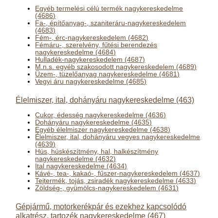
Egyéb termelési célú termék nagykereskedelme
(4686)
Fa-, építőanyag-, szaniteráru-nagykereskedelem
(4683)
Fém-, érc-nagykereskedelem (4682)
Fémáru-, szerelvény, fűtési berendezés
nagykereskedelme (4684)
Hulladék-nagykereskedelem (4687)
M.n.s. egyéb szakosodott nagykereskedelem (4689)
Üzem-, tüzelőanyag nagykereskedelme (4681)
Vegyi áru nagykereskedelme (4685)
Élelmiszer, ital, dohányáru nagykereskedelme (463)
Cukor, édesség nagykereskedelme (4636)
Dohányáru nagykereskedelme (4635)
Egyéb élelmiszer nagykereskedelme (4638)
Élelmiszer, ital, dohányáru vegyes nagykereskedelme
(4639)
Hús, húskészítmény, hal, halkészítmény
nagykereskedelme (4632)
Ital nagykereskedelme (4634)
Kávé-, tea-, kakaó-, fűszer-nagykereskedelem (4637)
Tejtermék, tojás, zsiradék nagykereskedelme (4633)
Zöldség-, gyümölcs-nagykereskedelem (4631)
Gépjármű, motorkerékpár és ezekhez kapcsolódó
alkatrész, tartozék nagykereskedelme (467)