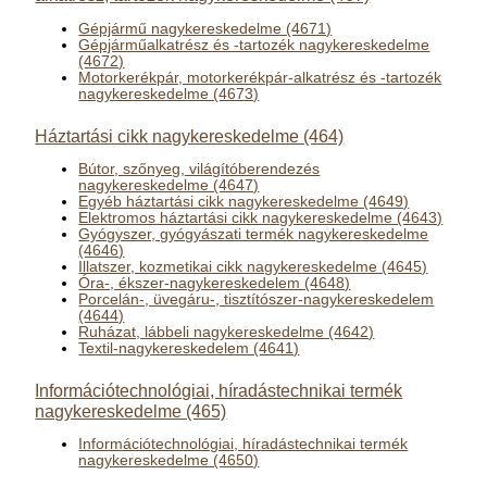
Gépjármű nagykereskedelme (4671)
Gépjárműalkatrész és -tartozék nagykereskedelme
(4672)
Motorkerékpár, motorkerékpár-alkatrész és -tartozék
nagykereskedelme (4673)
Háztartási cikk nagykereskedelme (464)
Bútor, szőnyeg, világítóberendezés
nagykereskedelme (4647)
Egyéb háztartási cikk nagykereskedelme (4649)
Elektromos háztartási cikk nagykereskedelme (4643)
Gyógyszer, gyógyászati termék nagykereskedelme
(4646)
Illatszer, kozmetikai cikk nagykereskedelme (4645)
Óra-, ékszer-nagykereskedelem (4648)
Porcelán-, üvegáru-, tisztítószer-nagykereskedelem
(4644)
Ruházat, lábbeli nagykereskedelme (4642)
Textil-nagykereskedelem (4641)
Információtechnológiai, híradástechnikai termék
nagykereskedelme (465)
Információtechnológiai, híradástechnikai termék
nagykereskedelme (4650)