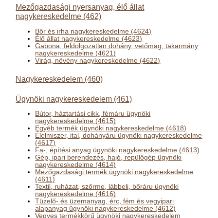
Mezőgazdasági nyersanyag, élő állat
nagykereskedelme (462)
Bőr és irha nagykereskedelme (4624)
Élő állat nagykereskedelme (4623)
Gabona, feldolgozatlan dohány, vetőmag, takarmány
nagykereskedelme (4621)
Virág, növény nagykereskedelme (4622)
Nagykereskedelem (460)
Ügynöki nagykereskedelem (461)
Bútor, háztartási cikk, fémáru ügynöki
nagykereskedelme (4615)
Egyéb termék ügynöki nagykereskedelme (4618)
Élelmiszer, ital, dohányáru ügynöki nagykereskedelme
(4617)
Fa-, építési anyag ügynöki nagykereskedelme (4613)
Gép, ipari berendezés, hajó, repülőgép ügynöki
nagykereskedelme (4614)
Mezőgazdasági termék ügynöki nagykereskedelme
(4611)
Textil, ruházat, szőrme, lábbeli, bőráru ügynöki
nagykereskedelme (4616)
Tüzelő- és üzemanyag, érc, fém és vegyipari
alapanyag ügynöki nagykereskedelme (4612)
Vegyes termékkörű ügynöki nagykereskedelem