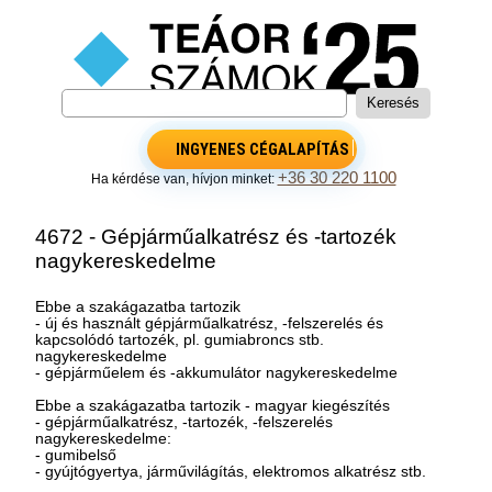
INGYENES CÉGALAPÍTÁS
+36 30 220 1100
Ha kérdése van, hívjon minket:
4672 - Gépjárműalkatrész és -tartozék
nagykereskedelme
Ebbe a szakágazatba tartozik
- új és használt gépjárműalkatrész, -felszerelés és
kapcsolódó tartozék, pl. gumiabroncs stb.
nagykereskedelme
- gépjárműelem és -akkumulátor nagykereskedelme
Ebbe a szakágazatba tartozik - magyar kiegészítés
- gépjárműalkatrész, -tartozék, -felszerelés
nagykereskedelme:
- gumibelső
- gyújtógyertya, járművilágítás, elektromos alkatrész stb.