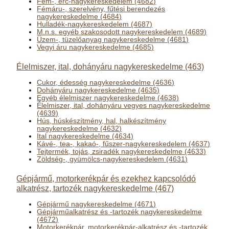
Fém-, érc-nagykereskedelem (4682)
Fémáru-, szerelvény, fűtési berendezés
nagykereskedelme (4684)
Hulladék-nagykereskedelem (4687)
M.n.s. egyéb szakosodott nagykereskedelem (4689)
Üzem-, tüzelőanyag nagykereskedelme (4681)
Vegyi áru nagykereskedelme (4685)
Élelmiszer, ital, dohányáru nagykereskedelme (463)
Cukor, édesség nagykereskedelme (4636)
Dohányáru nagykereskedelme (4635)
Egyéb élelmiszer nagykereskedelme (4638)
Élelmiszer, ital, dohányáru vegyes nagykereskedelme
(4639)
Hús, húskészítmény, hal, halkészítmény
nagykereskedelme (4632)
Ital nagykereskedelme (4634)
Kávé-, tea-, kakaó-, fűszer-nagykereskedelem (4637)
Tejtermék, tojás, zsiradék nagykereskedelme (4633)
Zöldség-, gyümölcs-nagykereskedelem (4631)
Gépjármű, motorkerékpár és ezekhez kapcsolódó
alkatrész, tartozék nagykereskedelme (467)
Gépjármű nagykereskedelme (4671)
Gépjárműalkatrész és -tartozék nagykereskedelme
(4672)
Motorkerékpár, motorkerékpár-alkatrész és -tartozék