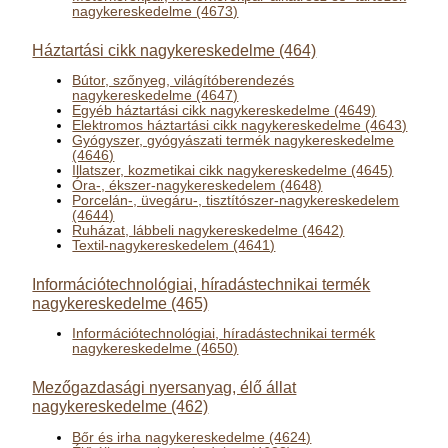
nagykereskedelme (4673)
Háztartási cikk nagykereskedelme (464)
Bútor, szőnyeg, világítóberendezés
nagykereskedelme (4647)
Egyéb háztartási cikk nagykereskedelme (4649)
Elektromos háztartási cikk nagykereskedelme (4643)
Gyógyszer, gyógyászati termék nagykereskedelme
(4646)
Illatszer, kozmetikai cikk nagykereskedelme (4645)
Óra-, ékszer-nagykereskedelem (4648)
Porcelán-, üvegáru-, tisztítószer-nagykereskedelem
(4644)
Ruházat, lábbeli nagykereskedelme (4642)
Textil-nagykereskedelem (4641)
Információtechnológiai, híradástechnikai termék
nagykereskedelme (465)
Információtechnológiai, híradástechnikai termék
nagykereskedelme (4650)
Mezőgazdasági nyersanyag, élő állat
nagykereskedelme (462)
Bőr és irha nagykereskedelme (4624)