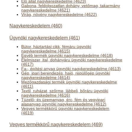
Élő állat nagykereskedelme (4623)
Gabona, feldolgozatlan dohány, vetőmag, takarmány
nagykereskedelme (4621)
Virág, növény nagykereskedelme (4622)
Nagykereskedelem (460)
Ügynöki nagykereskedelem (461)
Bútor, háztartási cikk, fémáru ügynöki
nagykereskedelme (4615)
Egyéb termék ügynöki nagykereskedelme (4618)
Élelmiszer, ital, dohányáru ügynöki nagykereskedelme
(4617)
Fa-, építési anyag ügynöki nagykereskedelme (4613)
Gép, ipari berendezés, hajó, repülőgép ügynöki
nagykereskedelme (4614)
Mezőgazdasági termék ügynöki nagykereskedelme
(4611)
Textil, ruházat, szőrme, lábbeli, bőráru ügynöki
nagykereskedelme (4616)
Tüzelő- és üzemanyag, érc, fém és vegyipari
alapanyag ügynöki nagykereskedelme (4612)
Vegyes termékkörű ügynöki nagykereskedelem
(4619)
Vegyes termékkörű nagykereskedelem (469)