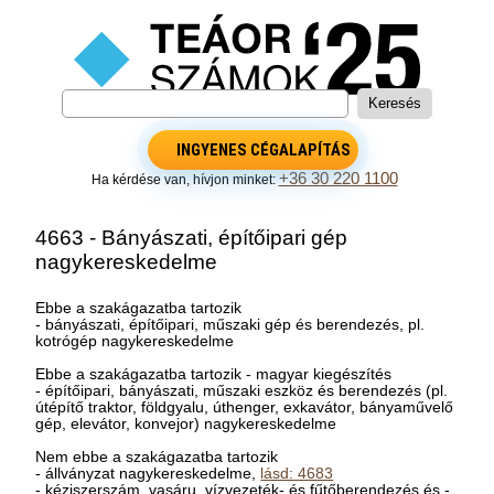
INGYENES CÉGALAPÍTÁS
+36 30 220 1100
Ha kérdése van, hívjon minket:
4663 - Bányászati, építőipari gép
nagykereskedelme
Ebbe a szakágazatba tartozik
- bányászati, építőipari, műszaki gép és berendezés, pl.
kotrógép nagykereskedelme
Ebbe a szakágazatba tartozik - magyar kiegészítés
- építőipari, bányászati, műszaki eszköz és berendezés (pl.
útépítő traktor, földgyalu, úthenger, exkavátor, bányaművelő
gép, elevátor, konvejor) nagykereskedelme
Nem ebbe a szakágazatba tartozik
- állványzat nagykereskedelme,
lásd: 4683
- kéziszerszám, vasáru, vízvezeték- és fűtőberendezés és -