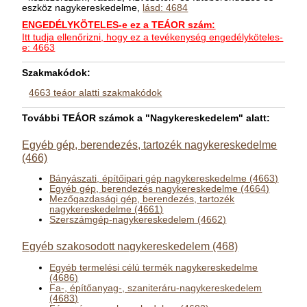
eszköz nagykereskedelme,
lásd: 4684
ENGEDÉLYKÖTELES-e ez a TEÁOR szám:
Itt tudja ellenőrizni, hogy ez a tevékenység engedélyköteles-
e: 4663
Szakmakódok:
4663 teáor alatti szakmakódok
További TEÁOR számok a "Nagykereskedelem" alatt:
Egyéb gép, berendezés, tartozék nagykereskedelme
(466)
Bányászati, építőipari gép nagykereskedelme (4663)
Egyéb gép, berendezés nagykereskedelme (4664)
Mezőgazdasági gép, berendezés, tartozék
nagykereskedelme (4661)
Szerszámgép-nagykereskedelem (4662)
Egyéb szakosodott nagykereskedelem (468)
Egyéb termelési célú termék nagykereskedelme
(4686)
Fa-, építőanyag-, szaniteráru-nagykereskedelem
(4683)