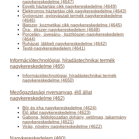
nagykereskedelme (4647)
Egyéb háztartási cikk nagykereskedelme (4649)
Elektromos háztartási cikk nagykereskedelme (4643)
Gyógyszer, gyógyászati termék nagykereskedelme
(4646)
Illatszer, kozmetikai cikk nagykereskedelme (4645)
Óra-, ékszer-nagykereskedelem (4648)
Porcelán-, üvegáru-, tisztítószer-nagykereskedelem
(4644)
Ruházat, lábbeli nagykereskedelme (4642)
Textil-nagykereskedelem (4641)
Információtechnológiai, híradástechnikai termék
nagykereskedelme (465)
Információtechnológiai, híradástechnikai termék
nagykereskedelme (4650)
Mezőgazdasági nyersanyag, élő állat
nagykereskedelme (462)
Bőr és irha nagykereskedelme (4624)
Élő állat nagykereskedelme (4623)
Gabona, feldolgozatlan dohány, vetőmag, takarmány
nagykereskedelme (4621)
Virág, növény nagykereskedelme (4622)
Nagykereskedelem (460)