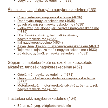
Vegyi áru nagykereskedelme (4685)
Élelmiszer, ital, dohányáru nagykereskedelme (463)
Cukor, édesség nagykereskedelme (4636)
Dohányáru nagykereskedelme (4635)
Egyéb élelmiszer nagykereskedelme (4638)
Élelmiszer, ital, dohányáru vegyes nagykereskedelme
(4639)
Hús, húskészítmény, hal, halkészítmény
nagykereskedelme (4632)
Ital nagykereskedelme (4634)
Kávé-, tea-, kakaó-, fűszer-nagykereskedelem (4637)
Tejtermék, tojás, zsiradék nagykereskedelme (4633)
Zöldség-, gyümölcs-nagykereskedelem (4631)
Gépjármű, motorkerékpár és ezekhez kapcsolódó
alkatrész, tartozék nagykereskedelme (467)
Gépjármű nagykereskedelme (4671)
Gépjárműalkatrész és -tartozék nagykereskedelme
(4672)
Motorkerékpár, motorkerékpár-alkatrész és -tartozék
nagykereskedelme (4673)
Háztartási cikk nagykereskedelme (464)
Bútor, szőnyeg, világítóberendezés