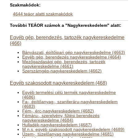
Szakmakódok:
4644 teáor alatti szakmakódok
További TEÁOR számok a "Nagykereskedelem" alatt:
Egyéb gép, berendezés, tartozék nagykereskedelme
(466)
Bányászati, építőipari gép nagykereskedelme (4663)
Egyéb gép, berendezés nagykereskedelme (4664)
Mezőgazdasági gép, berendezés, tartozék
nagykereskedelme (4661)
Szerszámgép-nagykereskedelem (4662)
Egyéb szakosodott nagykereskedelem (468)
Egyéb termelési célú termék nagykereskedelme
(4686)
Fa-, építőanyag-, szaniteráru-nagykereskedelem
(4683)
Fém-, érc-nagykereskedelem (4682)
Fémáru-, szerelvény, fűtési berendezés
nagykereskedelme (4684)
Hulladék-nagykereskedelem (4687)
M.n.s. egyéb szakosodott nagykereskedelem (4689)
Üzem-, tüzelőanyag nagykereskedelme (4681)