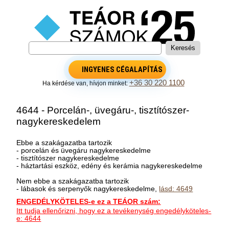
INGYENES CÉGALAPÍTÁS
+36 30 220 1100
Ha kérdése van, hívjon minket:
4644 - Porcelán-, üvegáru-, tisztítószer-
nagykereskedelem
Ebbe a szakágazatba tartozik
- porcelán és üvegáru nagykereskedelme
- tisztítószer nagykereskedelme
- háztartási eszköz, edény és kerámia nagykereskedelme
Nem ebbe a szakágazatba tartozik
- lábasok és serpenyők nagykereskedelme,
lásd: 4649
ENGEDÉLYKÖTELES-e ez a TEÁOR szám:
Itt tudja ellenőrizni, hogy ez a tevékenység engedélyköteles-
e: 4644