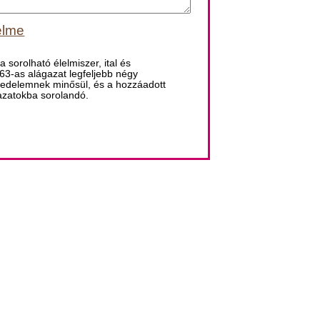
elme
sorolható élelmiszer, ital és
63-as alágazat legfeljebb négy
kedelemnek minősül, és a hozzáadott
azatokba sorolandó.