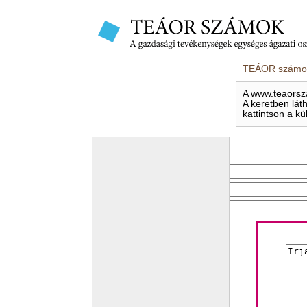
TEÁOR számok
A www.teaorsza
A keretben lát
kattintson a kü
E-mailben elküld
Feladó e-mail címe
Címzett e-mail címe
Levél tárgya