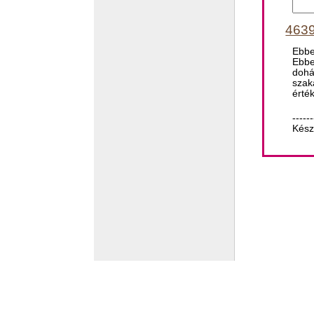
4639
Ebbe
Ebbe
dohá
szak
érté
------
Kész