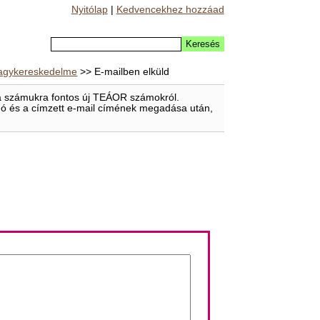
Nyitólap
|
Kedvencekhez hozzáad
 nagykereskedelme
>> E-mailben elküld
t a számukra fontos új TEÁOR számokról.
eladó és a címzett e-mail címének megadása után,