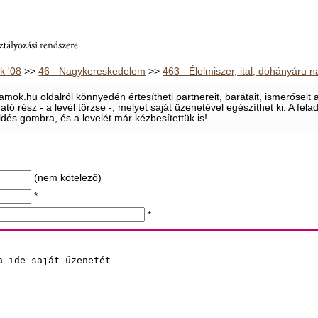
 '08
>>
46 - Nagykereskedelem
>>
463 - Élelmiszer, ital, dohányáru
mok.hu oldalról könnyedén értesítheti partnereit, barátait, ismerősei
ható rész - a levél törzse -, melyet saját üzenetével egészíthet ki. A f
ldés gombra, és a levelét már kézbesítettük is!
(nem kötelező)
*
*