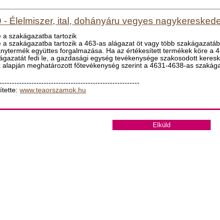
 - Élelmiszer, ital, dohányáru vegyes nagykeresked
 a szakágazatba tartozik
 a szakágazatba tartozik a 463-as alágazat öt vagy több szakágazatába 
nytermék együttes forgalmazása. Ha az értékesített termékek köre a 4
ágazatát fedi le, a gazdasági egység tevékenysége szakosodott keres
k alapján meghatározott főtevékenység szerint a 4631-4638-as szakág
---------------------------------------------------------
ítette:
www.teaorszamok.hu