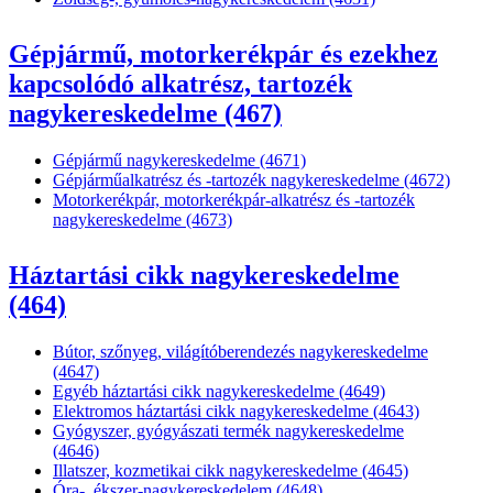
Gépjármű, motorkerékpár és ezekhez
kapcsolódó alkatrész, tartozék
nagykereskedelme (467)
Gépjármű nagykereskedelme (4671)
Gépjárműalkatrész és -tartozék nagykereskedelme (4672)
Motorkerékpár, motorkerékpár-alkatrész és -tartozék
nagykereskedelme (4673)
Háztartási cikk nagykereskedelme
(464)
Bútor, szőnyeg, világítóberendezés nagykereskedelme
(4647)
Egyéb háztartási cikk nagykereskedelme (4649)
Elektromos háztartási cikk nagykereskedelme (4643)
Gyógyszer, gyógyászati termék nagykereskedelme
(4646)
Illatszer, kozmetikai cikk nagykereskedelme (4645)
Óra-, ékszer-nagykereskedelem (4648)