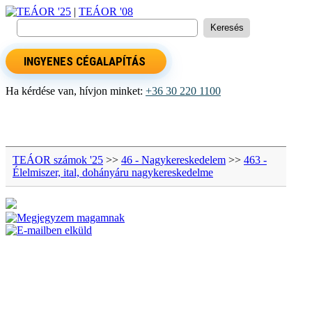
TEÁOR '25
|
TEÁOR '08
INGYENES CÉGALAPÍTÁS
Ha kérdése van, hívjon minket:
+36 30 220 1100
TEÁOR számok '25
>>
46 - Nagykereskedelem
>>
463 -
Élelmiszer, ital, dohányáru nagykereskedelme