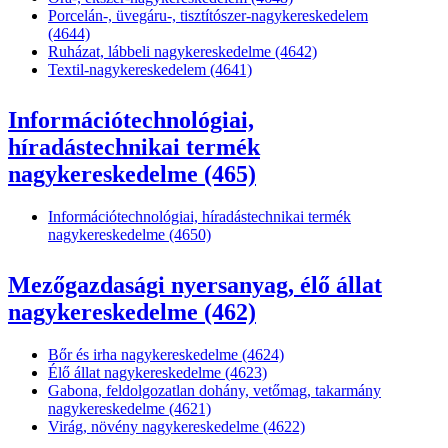
Porcelán-, üvegáru-, tisztítószer-nagykereskedelem
(4644)
Ruházat, lábbeli nagykereskedelme (4642)
Textil-nagykereskedelem (4641)
Információtechnológiai,
híradástechnikai termék
nagykereskedelme (465)
Információtechnológiai, híradástechnikai termék
nagykereskedelme (4650)
Mezőgazdasági nyersanyag, élő állat
nagykereskedelme (462)
Bőr és irha nagykereskedelme (4624)
Élő állat nagykereskedelme (4623)
Gabona, feldolgozatlan dohány, vetőmag, takarmány
nagykereskedelme (4621)
Virág, növény nagykereskedelme (4622)