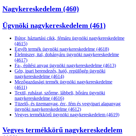
Nagykereskedelem (460)
Ügynöki nagykereskedelem (461)
Bútor, háztartási cikk, fémáru ügynöki nagykereskedelme
(4615)
Egyéb termék ügynöki nagykereskedelme (4618)
Élelmiszer, ital, dohányáru ügynöki nagykereskedelme
(4617)
Fa-, építési anyag ügynöki nagykereskedelme (4613)
Gép, ipari berendezés, hajó, repülőgép ügynöki
nagykereskedelme (4614)
Mezőgazdasági termék ügynöki nagykereskedelme
(4611)
Textil, ruházat, szőrme, lábbeli, bőráru ügynöki
nagykereskedelme (4616)
Tüzelő- és üzemanyag, érc, fém és vegyipari alapanyag
ügynöki nagykereskedelme (4612)
Vegyes termékkörű ügynöki nagykereskedelem (4619)
Vegyes termékkörű nagykereskedelem