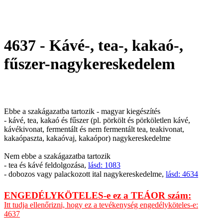
4637 - Kávé-, tea-, kakaó-,
fűszer-nagykereskedelem
Ebbe a szakágazatba tartozik - magyar kiegészítés
- kávé, tea, kakaó és fűszer (pl. pörkölt és pörköletlen kávé,
kávékivonat, fermentált és nem fermentált tea, teakivonat,
kakaópaszta, kakaóvaj, kakaópor) nagykereskedelme
Nem ebbe a szakágazatba tartozik
- tea és kávé feldolgozása,
lásd: 1083
- dobozos vagy palackozott ital nagykereskedelme,
lásd: 4634
ENGEDÉLYKÖTELES-e ez a TEÁOR szám:
Itt tudja ellenőrizni, hogy ez a tevékenység engedélyköteles-e:
4637