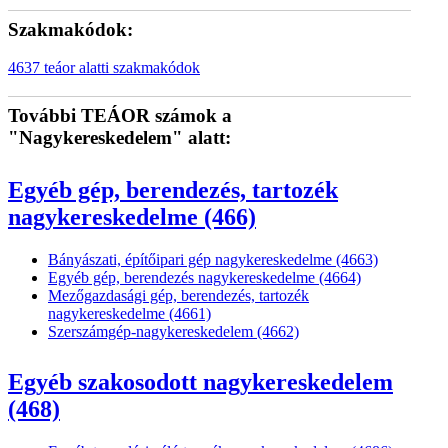
Szakmakódok:
4637 teáor alatti szakmakódok
További TEÁOR számok a
"Nagykereskedelem" alatt:
Egyéb gép, berendezés, tartozék
nagykereskedelme (466)
Bányászati, építőipari gép nagykereskedelme (4663)
Egyéb gép, berendezés nagykereskedelme (4664)
Mezőgazdasági gép, berendezés, tartozék
nagykereskedelme (4661)
Szerszámgép-nagykereskedelem (4662)
Egyéb szakosodott nagykereskedelem
(468)