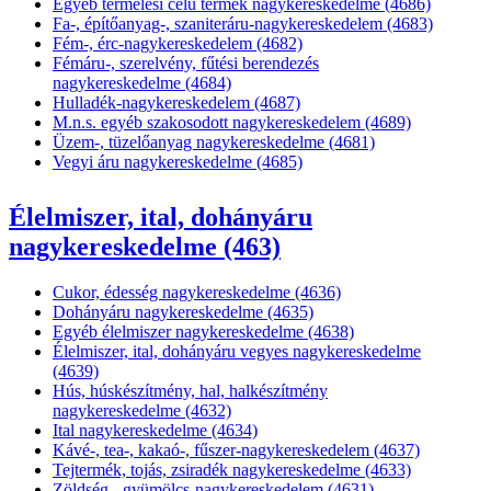
Egyéb termelési célú termék nagykereskedelme (4686)
Fa-, építőanyag-, szaniteráru-nagykereskedelem (4683)
Fém-, érc-nagykereskedelem (4682)
Fémáru-, szerelvény, fűtési berendezés
nagykereskedelme (4684)
Hulladék-nagykereskedelem (4687)
M.n.s. egyéb szakosodott nagykereskedelem (4689)
Üzem-, tüzelőanyag nagykereskedelme (4681)
Vegyi áru nagykereskedelme (4685)
Élelmiszer, ital, dohányáru
nagykereskedelme (463)
Cukor, édesség nagykereskedelme (4636)
Dohányáru nagykereskedelme (4635)
Egyéb élelmiszer nagykereskedelme (4638)
Élelmiszer, ital, dohányáru vegyes nagykereskedelme
(4639)
Hús, húskészítmény, hal, halkészítmény
nagykereskedelme (4632)
Ital nagykereskedelme (4634)
Kávé-, tea-, kakaó-, fűszer-nagykereskedelem (4637)
Tejtermék, tojás, zsiradék nagykereskedelme (4633)
Zöldség-, gyümölcs-nagykereskedelem (4631)