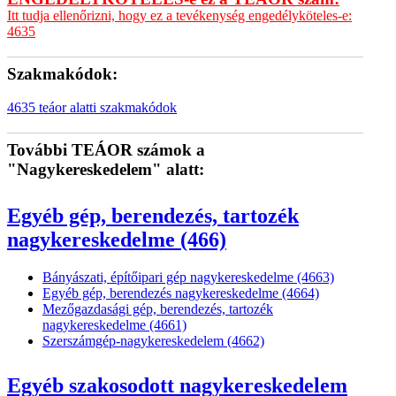
Itt tudja ellenőrizni, hogy ez a tevékenység engedélyköteles-e:
4635
Szakmakódok:
4635 teáor alatti szakmakódok
További TEÁOR számok a
"Nagykereskedelem" alatt:
Egyéb gép, berendezés, tartozék
nagykereskedelme (466)
Bányászati, építőipari gép nagykereskedelme (4663)
Egyéb gép, berendezés nagykereskedelme (4664)
Mezőgazdasági gép, berendezés, tartozék
nagykereskedelme (4661)
Szerszámgép-nagykereskedelem (4662)
Egyéb szakosodott nagykereskedelem