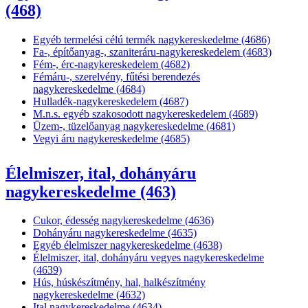
(468)
Egyéb termelési célú termék nagykereskedelme (4686)
Fa-, építőanyag-, szaniteráru-nagykereskedelem (4683)
Fém-, érc-nagykereskedelem (4682)
Fémáru-, szerelvény, fűtési berendezés
nagykereskedelme (4684)
Hulladék-nagykereskedelem (4687)
M.n.s. egyéb szakosodott nagykereskedelem (4689)
Üzem-, tüzelőanyag nagykereskedelme (4681)
Vegyi áru nagykereskedelme (4685)
Élelmiszer, ital, dohányáru
nagykereskedelme (463)
Cukor, édesség nagykereskedelme (4636)
Dohányáru nagykereskedelme (4635)
Egyéb élelmiszer nagykereskedelme (4638)
Élelmiszer, ital, dohányáru vegyes nagykereskedelme
(4639)
Hús, húskészítmény, hal, halkészítmény
nagykereskedelme (4632)
Ital nagykereskedelme (4634)