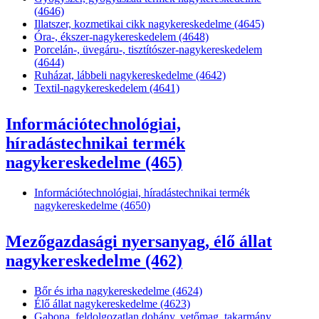
(4646)
Illatszer, kozmetikai cikk nagykereskedelme (4645)
Óra-, ékszer-nagykereskedelem (4648)
Porcelán-, üvegáru-, tisztítószer-nagykereskedelem
(4644)
Ruházat, lábbeli nagykereskedelme (4642)
Textil-nagykereskedelem (4641)
Információtechnológiai,
híradástechnikai termék
nagykereskedelme (465)
Információtechnológiai, híradástechnikai termék
nagykereskedelme (4650)
Mezőgazdasági nyersanyag, élő állat
nagykereskedelme (462)
Bőr és irha nagykereskedelme (4624)
Élő állat nagykereskedelme (4623)
Gabona, feldolgozatlan dohány, vetőmag, takarmány