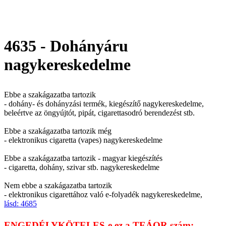
4635 - Dohányáru
nagykereskedelme
Ebbe a szakágazatba tartozik
- dohány- és dohányzási termék, kiegészítő nagykereskedelme,
beleértve az öngyújtót, pipát, cigarettasodró berendezést stb.
Ebbe a szakágazatba tartozik még
- elektronikus cigaretta (vapes) nagykereskedelme
Ebbe a szakágazatba tartozik - magyar kiegészítés
- cigaretta, dohány, szivar stb. nagykereskedelme
Nem ebbe a szakágazatba tartozik
- elektronikus cigarettához való e-folyadék nagykereskedelme,
lásd: 4685
ENGEDÉLYKÖTELES-e ez a TEÁOR szám: