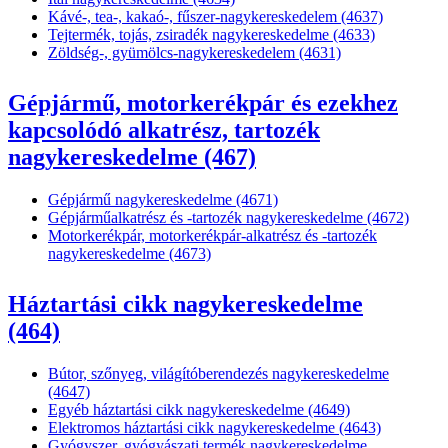
Kávé-, tea-, kakaó-, fűszer-nagykereskedelem (4637)
Tejtermék, tojás, zsiradék nagykereskedelme (4633)
Zöldség-, gyümölcs-nagykereskedelem (4631)
Gépjármű, motorkerékpár és ezekhez
kapcsolódó alkatrész, tartozék
nagykereskedelme (467)
Gépjármű nagykereskedelme (4671)
Gépjárműalkatrész és -tartozék nagykereskedelme (4672)
Motorkerékpár, motorkerékpár-alkatrész és -tartozék
nagykereskedelme (4673)
Háztartási cikk nagykereskedelme
(464)
Bútor, szőnyeg, világítóberendezés nagykereskedelme
(4647)
Egyéb háztartási cikk nagykereskedelme (4649)
Elektromos háztartási cikk nagykereskedelme (4643)
Gyógyszer, gyógyászati termék nagykereskedelme