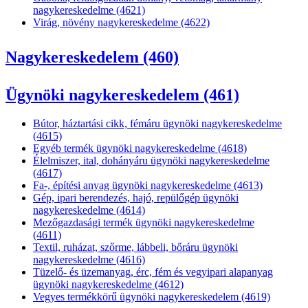
nagykereskedelme (4621)
Virág, növény nagykereskedelme (4622)
Nagykereskedelem (460)
Ügynöki nagykereskedelem (461)
Bútor, háztartási cikk, fémáru ügynöki nagykereskedelme
(4615)
Egyéb termék ügynöki nagykereskedelme (4618)
Élelmiszer, ital, dohányáru ügynöki nagykereskedelme
(4617)
Fa-, építési anyag ügynöki nagykereskedelme (4613)
Gép, ipari berendezés, hajó, repülőgép ügynöki
nagykereskedelme (4614)
Mezőgazdasági termék ügynöki nagykereskedelme
(4611)
Textil, ruházat, szőrme, lábbeli, bőráru ügynöki
nagykereskedelme (4616)
Tüzelő- és üzemanyag, érc, fém és vegyipari alapanyag
ügynöki nagykereskedelme (4612)
Vegyes termékkörű ügynöki nagykereskedelem (4619)