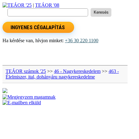
TEÁOR '25
|
TEÁOR '08
INGYENES CÉGALAPÍTÁS
Ha kérdése van, hívjon minket:
+36 30 220 1100
TEÁOR számok '25
>>
46 - Nagykereskedelem
>>
463 -
Élelmiszer, ital, dohányáru nagykereskedelme