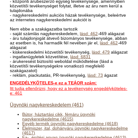
- központi árubeszerző egység tevékenysége, amennyiben
közvetítői tevékenységet folytat, illetve az áru nem kerül a
tulajdonába
- nagykereskedelmi aukciós házak tevékenysége, beleértve
az internetes nagykereskedelmi aukciót is
Nem ebbe a szakágazatba tartozik
- saját számlás nagykereskedelem,
lásd: 462
-469 alágazat
- áru tulajdonjogát átvevő bizományos tevékenysége, abban
az esetben is, ha harmadik fél nevében jár el,
lásd: 462
-469
alágazat
- kiskereskedelmi közvetítői tevékenység,
lásd: 479
alágazat
- ingatlanügyletek közvetítése,
lásd: 6831
- árukeresést biztosító weboldal működtetése (lásd a
közvetítői tevékenységekre vonatkozó megfelelő
szakágazatot)
- reklám, piackutatás, PR-tevékenység,
lásd: 73
ágazat
ENGEDÉLYKÖTELES-e ez a TEÁOR szám:
Itt tudja ellenőrizni, hogy ez a tevékenység engedélyköteles-
e: 461
Ügynöki nagykereskedelem (461)
Bútor, háztartási cikk, fémáru ügynöki
nagykereskedelme (4615)
Egyéb termék ügynöki nagykereskedelme (4618)
Élelmiszer, ital, dohányáru ügynöki nagykereskedelme
(4617)
Fa-, építési anyag ügynöki nagykereskedelme (4613)