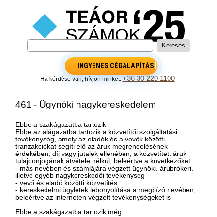
INGYENES CÉGALAPÍTÁS
+36 30 220 1100
Ha kérdése van, hívjon minket:
461 - Ügynöki nagykereskedelem
Ebbe a szakágazatba tartozik
Ebbe az alágazatba tartozik a közvetítői szolgáltatási
tevékenység, amely az eladók és a vevők közötti
tranzakciókat segíti elő az áruk megrendelésének
érdekében, díj vagy jutalék ellenében, a közvetített áruk
tulajdonjogának átvétele nélkül, beleértve a következőket:
- más nevében és számlájára végzett ügynöki, árubrókeri,
illetve egyéb nagykereskedői tevékenység
- vevő és eladó közötti közvetítés
- kereskedelmi ügyletek lebonyolítása a megbízó nevében,
beleértve az interneten végzett tevékenységeket is
Ebbe a szakágazatba tartozik még