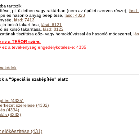
ba tartozik
tése, pl. üzletben vagy raktárban (nem az épület szerves része),
lásd
empe és hasonló anyag beépítése,
lásd: 4323
enység,
lásd: 7413
jta belső takarítása,
lásd: 8121
ső és külső takarítása,
lásd: 8122
kzatának tisztítása gőz- vagy homokfúvással és hasonló módszerrel,
lá
ez a TEÁOR szám:
hogy ez a tevékenység engedélyköteles-e: 4335
kmakódok
a "Speciális szaképítés" alatt:
)
pítés (4335)
zerkezet szerelése (4332)
és (4334)
olás (4333)
t előkészítése (431)