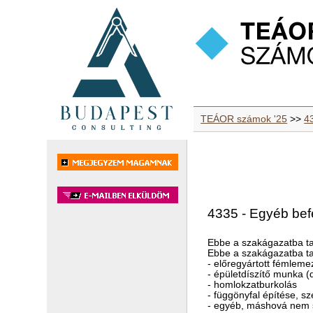
TEÁOR számok '25
>>
43
4335 - Egyéb bef
Ebbe a szakágazatba ta
Ebbe a szakágazatba ta
- előregyártott fémlemez,
- épületdíszítő munka (d
- homlokzatburkolás
- függönyfal építése, s
- egyéb, máshová nem s