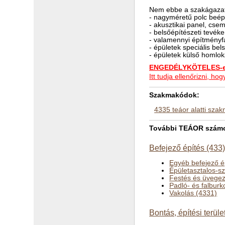
Nem ebbe a szakágazat
- nagyméretű polc beépí
- akusztikai panel, cs
- belsőépítészeti tevék
- valamennyi építményfa
- épületek speciális bel
- épületek külső homlo
ENGEDÉLYKÖTELES-e 
Itt tudja ellenőrizni, 
Szakmakódok:
4335 teáor alatti sza
További TEÁOR számok 
Befejező építés (433
Egyéb befejező é
Épületasztalos-s
Festés és üvegez
Padló- és falburk
Vakolás (4331)
Bontás, építési terüle