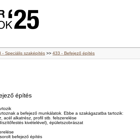
 - Speciális szaképítés
>>
433 - Befejező építés
ejező építés
rtozik
rtoznak a befejező munkálatok. Ebbe a szakágazatba tartozik:
 acél alkatrész, profil stb. felszerelése
íszítőfestés kivételével), épületszobrászat
zerelése
orolt befejező építés