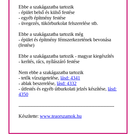
Ebbe a szakágazatba tartozik
- épület belső és külső festése
- egyéb építmény festése
- üvegezés, tükörburkolat felszerelése stb.
Ebbe a szakágazatba tartozik még
- épület és építmény fémszerkezetének bevonása
(festése)
Ebbe a szakágazatba tartozik - magyar kiegészítés
- kerítés, rács, nyílászáró festése
Nem ebbe a szakágazatba tartozik
- tetők vízszigetelése,
lásd: 4341
- ablak beszerelése,
lásd: 4332
- útfestés és egyéb útburkolati jelzés készítése,
lásd:
4350
---------------------------------------------------------------
Készítette:
www.teaorszamok.hu