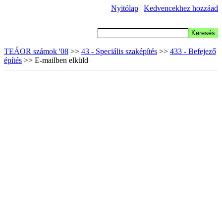
Nyitólap
|
Kedvencekhez hozzáad
TEÁOR számok '08
>>
43 - Speciális szaképítés
>>
433 - Befejező
építés
>> E-mailben elküld