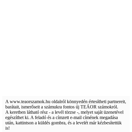
A www.teaorszamok.hu oldalról könnyedén értesítheti partnereit,
barátait, ismerőseit a számukra fontos új TEÁOR számokról.
A keretben látható rész - a levél törzse -, melyet saját üzenetével
egészíthet ki. A feladó és a címzett e-mail címének megadása
után, kattintson a küldés gombra, és a levelét már kézbesítettük
is!