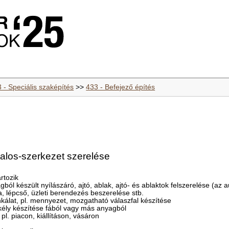
 - Speciális szaképítés
>>
433 - Befejező építés
talos-szerkezet szerelése
rtozik
ból készült nyílászáró, ajtó, ablak, ajtó- és ablaktok felszerelése (az 
a, lépcső, üzleti berendezés beszerelése stb.
nkálat, pl. mennyezet, mozgatható válaszfal készítése
erkély készítése fából vagy más anyagból
pl. piacon, kiállításon, vásáron