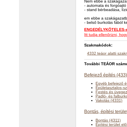
Nem ebbe a szakágazat
- automata és forgóajt
- stand bérbeadása, lízi
em ebbe a szakágazatba
- belső burkolás fából k
ENGEDÉLYKÖTELES-e 
Itt tudja ellenőrizni, 
Szakmakódok:
4332 teáor alatti sza
További TEÁOR számok 
Befejező építés (433
Egyéb befejező é
Épületasztalos-s
Festés és üvegez
Padló- és falburk
Vakolás (4331)
Bontás, építési terüle
Bontás (4311)
Építési terület e