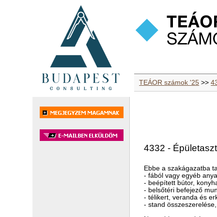
TEÁOR számok '25
>>
43
4332 - Épületasz
Ebbe a szakágazatba ta
- fából vagy egyéb anyag
- beépített bútor, konyh
- belsőtéri befejező mu
- télikert, veranda és 
- stand összeszerelése, 