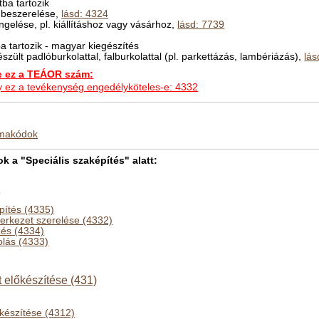
ba tartozik
ó beszerelése,
lásd: 4324
ngelése, pl. kiállításhoz vagy vásárhoz,
lásd: 7739
 tartozik - magyar kiegészítés
észült padlóburkolattal, falburkolattal (pl. parkettázás, lambériázás),
lás
ez a TEÁOR szám:
hogy ez a tevékenység engedélyköteles-e: 4332
kmakódok
a "Speciális szaképítés" alatt:
)
pítés (4335)
zerkezet szerelése (4332)
és (4334)
olás (4333)
t előkészítése (431)
lőkészítése (4312)