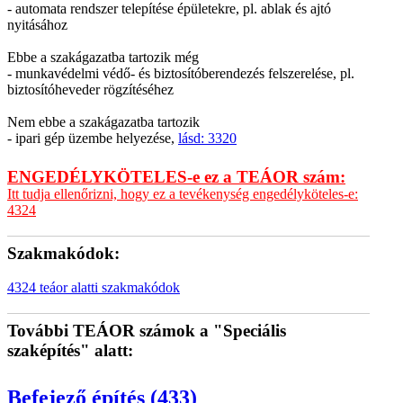
- automata rendszer telepítése épületekre, pl. ablak és ajtó
nyitásához
Ebbe a szakágazatba tartozik még
- munkavédelmi védő- és biztosítóberendezés felszerelése, pl.
biztosítóheveder rögzítéséhez
Nem ebbe a szakágazatba tartozik
- ipari gép üzembe helyezése,
lásd: 3320
ENGEDÉLYKÖTELES-e ez a TEÁOR szám:
Itt tudja ellenőrizni, hogy ez a tevékenység engedélyköteles-e:
4324
Szakmakódok:
4324 teáor alatti szakmakódok
További TEÁOR számok a "Speciális
szaképítés" alatt:
Befejező építés (433)