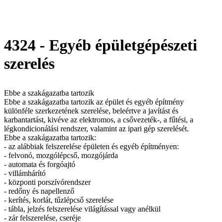
4324 - Egyéb épületgépészeti
szerelés
Ebbe a szakágazatba tartozik
Ebbe a szakágazatba tartozik az épület és egyéb építmény
különféle szerkezetének szerelése, beleértve a javítást és
karbantartást, kivéve az elektromos, a csővezeték-, a fűtési, a
légkondicionálási rendszer, valamint az ipari gép szerelését.
Ebbe a szakágazatba tartozik:
- az alábbiak felszerelése épületen és egyéb építményen:
- felvonó, mozgólépcső, mozgójárda
- automata és forgóajtó
- villámhárító
- központi porszívórendszer
- redőny és napellenző
- kerítés, korlát, tűzlépcső szerelése
- tábla, jelzés felszerelése világítással vagy anélkül
- zár felszerelése, cseréje