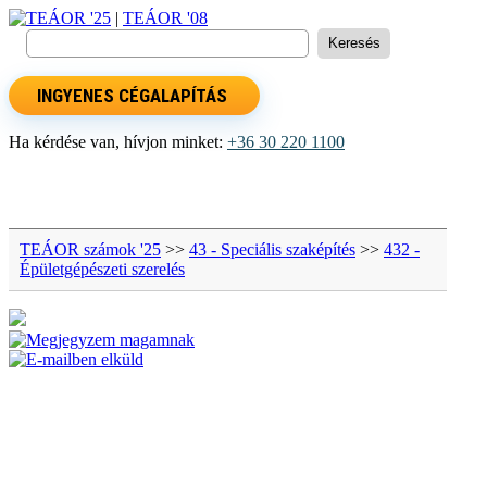
TEÁOR '25
|
TEÁOR '08
INGYENES CÉGALAPÍTÁS
Ha kérdése van, hívjon minket:
+36 30 220 1100
TEÁOR számok '25
>>
43 - Speciális szaképítés
>>
432 -
Épületgépészeti szerelés