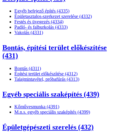
Egyéb befejező építés (4335)
Épületasztalos-szerkezet szerelése (4332)
Festés és üvegezés (4334)
Padló- és falburkolás (4333)
Vakolás (4331)
Bontás, építési terület előkészítése
(431)
Bontás (4311)
Építési terület előkészítése (4312)
Talajmintavétel, próbafúrás (4313)
Egyéb speciális szaképítés (439)
Kőművesmunka (4391)
M.n.s. egyéb speciális szaképítés (4399)
Épületgépészeti szerelés (432)