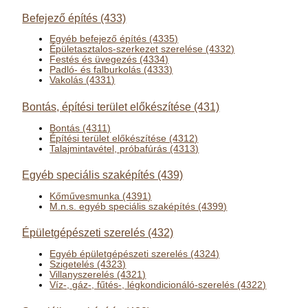
Befejező építés (433)
Egyéb befejező építés (4335)
Épületasztalos-szerkezet szerelése (4332)
Festés és üvegezés (4334)
Padló- és falburkolás (4333)
Vakolás (4331)
Bontás, építési terület előkészítése (431)
Bontás (4311)
Építési terület előkészítése (4312)
Talajmintavétel, próbafúrás (4313)
Egyéb speciális szaképítés (439)
Kőművesmunka (4391)
M.n.s. egyéb speciális szaképítés (4399)
Épületgépészeti szerelés (432)
Egyéb épületgépészeti szerelés (4324)
Szigetelés (4323)
Villanyszerelés (4321)
Víz-, gáz-, fűtés-, légkondicionáló-szerelés (4322)