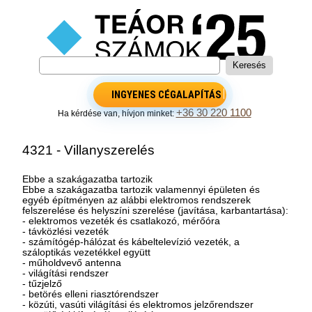
INGYENES CÉGALAPÍTÁS
+36 30 220 1100
Ha kérdése van, hívjon minket:
4321 - Villanyszerelés
Ebbe a szakágazatba tartozik
Ebbe a szakágazatba tartozik valamennyi épületen és
egyéb építményen az alábbi elektromos rendszerek
felszerelése és helyszíni szerelése (javítása, karbantartása):
- elektromos vezeték és csatlakozó, mérőóra
- távközlési vezeték
- számítógép-hálózat és kábeltelevízió vezeték, a
száloptikás vezetékkel együtt
- műholdvevő antenna
- világítási rendszer
- tűzjelző
- betörés elleni riasztórendszer
- közúti, vasúti világítási és elektromos jelzőrendszer