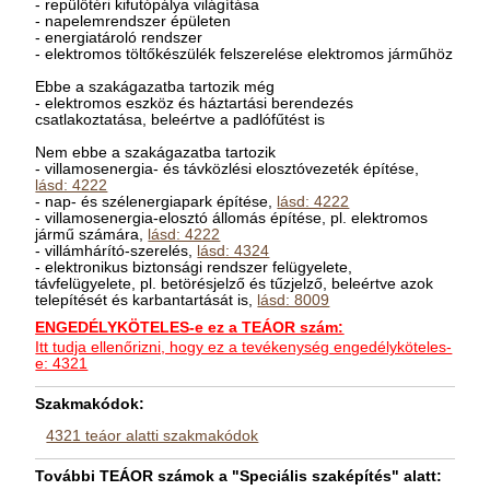
- repülőtéri kifutópálya világítása
- napelemrendszer épületen
- energiatároló rendszer
- elektromos töltőkészülék felszerelése elektromos járműhöz
Ebbe a szakágazatba tartozik még
- elektromos eszköz és háztartási berendezés
csatlakoztatása, beleértve a padlófűtést is
Nem ebbe a szakágazatba tartozik
- villamosenergia- és távközlési elosztóvezeték építése,
lásd: 4222
- nap- és szélenergiapark építése,
lásd: 4222
- villamosenergia-elosztó állomás építése, pl. elektromos
jármű számára,
lásd: 4222
- villámhárító-szerelés,
lásd: 4324
- elektronikus biztonsági rendszer felügyelete,
távfelügyelete, pl. betörésjelző és tűzjelző, beleértve azok
telepítését és karbantartását is,
lásd: 8009
ENGEDÉLYKÖTELES-e ez a TEÁOR szám:
Itt tudja ellenőrizni, hogy ez a tevékenység engedélyköteles-
e: 4321
Szakmakódok:
4321 teáor alatti szakmakódok
További TEÁOR számok a "Speciális szaképítés" alatt: