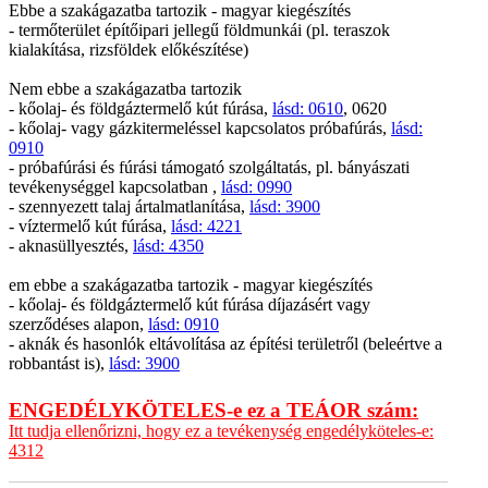
Ebbe a szakágazatba tartozik - magyar kiegészítés
- termőterület építőipari jellegű földmunkái (pl. teraszok
kialakítása, rizsföldek előkészítése)
Nem ebbe a szakágazatba tartozik
- kőolaj- és földgáztermelő kút fúrása,
lásd: 0610
, 0620
- kőolaj- vagy gázkitermeléssel kapcsolatos próbafúrás,
lásd:
0910
- próbafúrási és fúrási támogató szolgáltatás, pl. bányászati
tevékenységgel kapcsolatban ,
lásd: 0990
- szennyezett talaj ártalmatlanítása,
lásd: 3900
- víztermelő kút fúrása,
lásd: 4221
- aknasüllyesztés,
lásd: 4350
em ebbe a szakágazatba tartozik - magyar kiegészítés
- kőolaj- és földgáztermelő kút fúrása díjazásért vagy
szerződéses alapon,
lásd: 0910
- aknák és hasonlók eltávolítása az építési területről (beleértve a
robbantást is),
lásd: 3900
ENGEDÉLYKÖTELES-e ez a TEÁOR szám:
Itt tudja ellenőrizni, hogy ez a tevékenység engedélyköteles-e:
4312