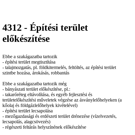
4312 - Építési terület
előkészítése
Ebbe a szakágazatba tartozik
- építési terület megtisztítása
- talajmozgatás, pl. földkitermelés, feltöltés, az építési terület
szintbe hozása, árokásás, robbantás
Ebbe a szakágazatba tartozik még
- bányászati terület előkészítése, pl.:
- takaróréteg eltávolítása, és egyéb fejlesztési és
területelőkészítési műveletek végzése az ásványlelőhelyeken (a
kőolaj és földgázlelőhelyek kivételével)
- építési terület lecsapolása
- mezőgazdasági és erdészeti terület drénezése (vízelvezetés,
lecsapolás, alagcsövezés)
- régészeti feltárás helyszínének előkészítése