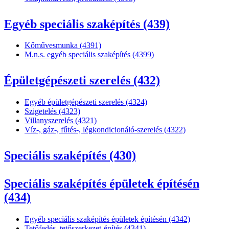
Egyéb speciális szaképítés (439)
Kőművesmunka (4391)
M.n.s. egyéb speciális szaképítés (4399)
Épületgépészeti szerelés (432)
Egyéb épületgépészeti szerelés (4324)
Szigetelés (4323)
Villanyszerelés (4321)
Víz-, gáz-, fűtés-, légkondicionáló-szerelés (4322)
Speciális szaképítés (430)
Speciális szaképítés épületek építésén
(434)
Egyéb speciális szaképítés épületek építésén (4342)
Tetőfedés, tetőszerkezet-építés (4341)