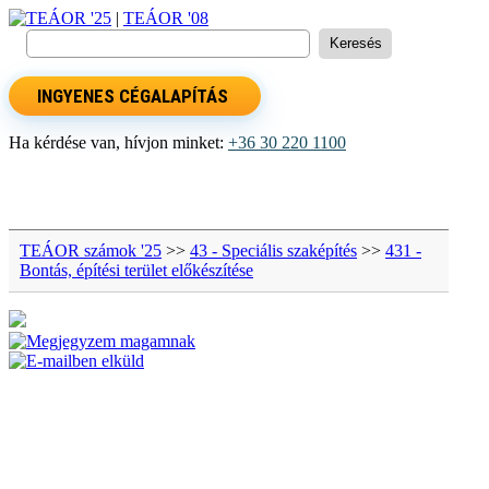
TEÁOR '25
|
TEÁOR '08
INGYENES CÉGALAPÍTÁS
Ha kérdése van, hívjon minket:
+36 30 220 1100
TEÁOR számok '25
>>
43 - Speciális szaképítés
>>
431 -
Bontás, építési terület előkészítése