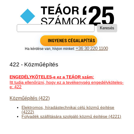
INGYENES CÉGALAPÍTÁS
+36 30 220 1100
Ha kérdése van, hívjon minket:
422 - Közműépítés
ENGEDÉLYKÖTELES-e ez a TEÁOR szám:
Itt tudja ellenőrizni, hogy ez a tevékenység engedélyköteles-
e: 422
Közműépítés (422)
Elektromos, híradástechnikai célú közmű építése
(4222)
Folyadék szállítására szolgáló közmű építése (4221)