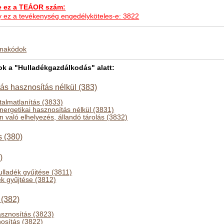
ez a TEÁOR szám:
hogy ez a tevékenység engedélyköteles-e: 3822
kmakódok
 a "Hulladékgazdálkodás" alatt:
tás hasznosítás nélkül (383)
talmatlanítás (3833)
nergetikai hasznosítás nélkül (3831)
 való elhelyezés, állandó tárolás (3832)
 (380)
)
lladék gyűjtése (3811)
ék gyűjtése (3812)
 (382)
sznosítás (3823)
nosítás (3822)