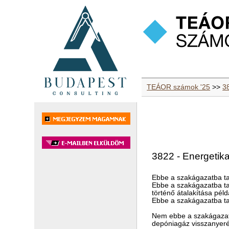
TEÁOR számok '25
>>
3
3822 - Energetik
Ebbe a szakágazatba ta
Ebbe a szakágazatba tar
történő átalakítása pél
Ebbe a szakágazatba tar
Nem ebbe a szakágazat
depóniagáz visszanyeré