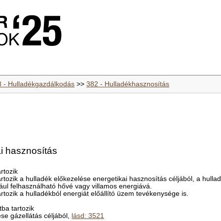
8 - Hulladékgazdálkodás
>>
382 - Hulladékhasznosítás
ai hasznosítás
rtozik
tozik a hulladék előkezelése energetikai hasznosítás céljából, a hullad
dául felhasználható hővé vagy villamos energiává.
tozik a hulladékból energiát előállító üzem tevékenysége is.
ba tartozik
se gázellátás céljából,
lásd: 3521