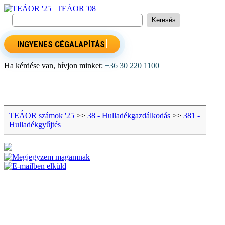
TEÁOR '25
|
TEÁOR '08
INGYENES CÉGALAPÍTÁS
Ha kérdése van, hívjon minket:
+36 30 220 1100
TEÁOR számok '25
>>
38 - Hulladékgazdálkodás
>>
381 -
Hulladékgyűjtés