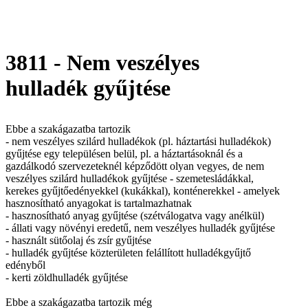
3811 - Nem veszélyes
hulladék gyűjtése
Ebbe a szakágazatba tartozik
- nem veszélyes szilárd hulladékok (pl. háztartási hulladékok)
gyűjtése egy településen belül, pl. a háztartásoknál és a
gazdálkodó szervezeteknél képződött olyan vegyes, de nem
veszélyes szilárd hulladékok gyűjtése - szemetesládákkal,
kerekes gyűjtőedényekkel (kukákkal), konténerekkel - amelyek
hasznosítható anyagokat is tartalmazhatnak
- hasznosítható anyag gyűjtése (szétválogatva vagy anélkül)
- állati vagy növényi eredetű, nem veszélyes hulladék gyűjtése
- használt sütőolaj és zsír gyűjtése
- hulladék gyűjtése közterületen felállított hulladékgyűjtő
edényből
- kerti zöldhulladék gyűjtése
Ebbe a szakágazatba tartozik még