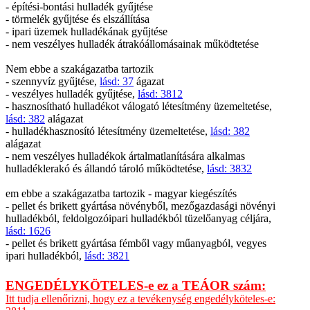
- építési-bontási hulladék gyűjtése
- törmelék gyűjtése és elszállítása
- ipari üzemek hulladékának gyűjtése
- nem veszélyes hulladék átrakóállomásainak működtetése
Nem ebbe a szakágazatba tartozik
- szennyvíz gyűjtése,
lásd: 37
ágazat
- veszélyes hulladék gyűjtése,
lásd: 3812
- hasznosítható hulladékot válogató létesítmény üzemeltetése,
lásd: 382
alágazat
- hulladékhasznosító létesítmény üzemeltetése,
lásd: 382
alágazat
- nem veszélyes hulladékok ártalmatlanítására alkalmas
hulladéklerakó és állandó tároló működtetése,
lásd: 3832
em ebbe a szakágazatba tartozik - magyar kiegészítés
- pellet és brikett gyártása növényből, mezőgazdasági növényi
hulladékból, feldolgozóipari hulladékból tüzelőanyag céljára,
lásd: 1626
- pellet és brikett gyártása fémből vagy műanyagból, vegyes
ipari hulladékból,
lásd: 3821
ENGEDÉLYKÖTELES-e ez a TEÁOR szám:
Itt tudja ellenőrizni, hogy ez a tevékenység engedélyköteles-e: