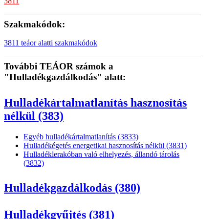
3811
Szakmakódok:
3811 teáor alatti szakmakódok
További TEÁOR számok a
"Hulladékgazdálkodás" alatt:
Hulladékártalmatlanítás hasznosítás
nélkül (383)
Egyéb hulladékártalmatlanítás (3833)
Hulladékégetés energetikai hasznosítás nélkül (3831)
Hulladéklerakóban való elhelyezés, állandó tárolás
(3832)
Hulladékgazdálkodás (380)
Hulladékgyűjtés (381)