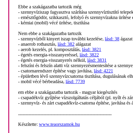
Ebbe a szakágazatba tartozik még
- szennyvíziszap fagyasztva szárítása szennyvíztisztító telepe
- emésztőgödör, szikkasztó, lefolyó és szennyvízakna ürítése és
- kémiai (mobil) vécé ürítése, tisztítása
Nem ebbe a szakágazatba tartozik
- szennyvízből kinyert iszap további kezelése,
lásd: 38
ágazat
- anaerob rothasztás,
lásd: 382
alágazat
- aerob kezelés, pl. komposztálás,
lásd: 3821
- égetés energia-visszanyeréssel,
lásd: 3822
- égetés energia-visszanyerés nélkül,
lásd: 3831
- felszíni és felszín alatti víz szennyezésmentesítése a szenny
- csatornarendszer építése vagy javítása,
lásd: 4221
- épületben lévő szennyvízcsatorna tisztítása, dugulásának elh
- mobil vécé bérbeadása,
lásd: 7739
em ebbe a szakágazatba tartozik - magyar kiegészítés
- csapadékvíz gyűjtése vízszolgáltatás céljából (pl. nyílt és z
- szennyvíz- és zárt csapadékvíz-csatorna építése, javítása és 
---------------------------------------------------------------
Készítette:
www.teaorszamok.hu