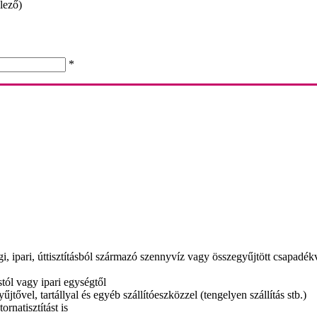
lező)
*
i, ipari, úttisztításból származó szennyvíz vagy összegyűjtött csapadékv
ástól vagy ipari egységtől
űjtővel, tartállyal és egyéb szállítóeszközzel (tengelyen szállítás stb.)
ornatisztítást is