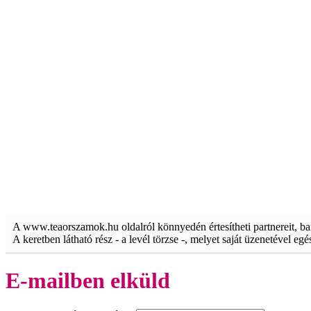
A www.teaorszamok.hu oldalról könnyedén értesítheti partnereit, b
A keretben látható rész - a levél törzse -, melyet saját üzenetével eg
E-mailben elküld