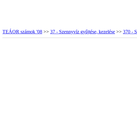
TEÁOR számok '08
>>
37 - Szennyvíz gyűjtése, kezelése
>>
370 - S