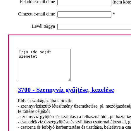
Feladó e-mail címe
(nem köte
Címzett e-mail címe
*
Levél tárgya
3700 - Szennyvíz gyűjtése, kezelése
Ebbe a szakágazatba tartozik
- szennyvíztisztító létesítmény üzemeltetése, pl. mezőgazdaság
feltöltése céljából
- szennyvíz gyűjtése és szállítása a felhasználótól, pl. háztart
- csapadékvíz összegyűjtése és szállítása csatornahálózattal, gy
- csatorna és lefolyó karbantartása és tisztítása, beleértve a csat