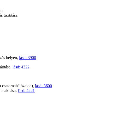
ken
 tisztítása
ezés helyén,
lásd: 3900
árítása,
lásd: 4322
árt csatornahálózaton),
lásd: 3600
átalakítása,
lásd: 4221