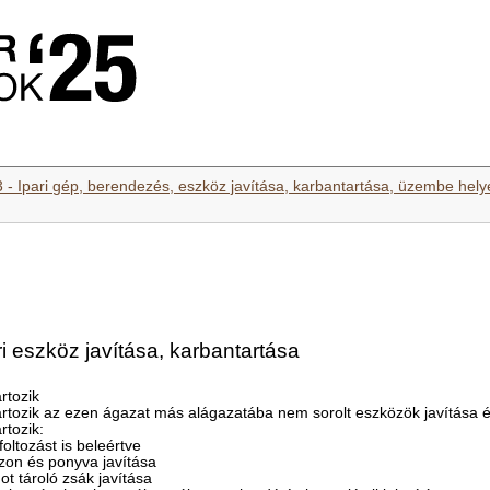
3 - Ipari gép, berendezés, eszköz javítása, karbantartása, üzembe hel
i eszköz javítása, karbantartása
rtozik
rtozik az ezen ágazat más alágazatába nem sorolt eszközök javítása é
rtozik:
foltozást is beleértve
ászon és ponyva javítása
ot tároló zsák javítása