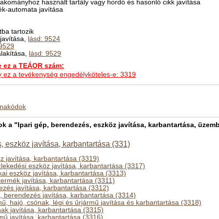
rakományhoz használt tartály vagy hordó és hasonló cikk javítása
ték-automata javítása
ba tartozik
 javítása,
lásd: 9524
 9529
alakítása,
lásd: 9529
ez a TEÁOR szám:
hogy ez a tevékenység engedélyköteles-e: 3319
kmakódok
a "Ipari gép, berendezés, eszköz javítása, karbantartása, üzemb
, eszköz javítása, karbantartása (331)
z javítása, karbantartása (3319)
lekedési eszköz javítása, karbantartása (3317)
ikai eszköz javítása, karbantartása (3313)
termék javítása, karbantartása (3311)
ezés javítása, karbantartása (3312)
p, berendezés javítása, karbantartása (3314)
mű, hajó, csónak, légi és űrjármű javítása és karbantartása (3318)
nak javítása, karbantartása (3315)
ármű javítása, karbantartása (3316)