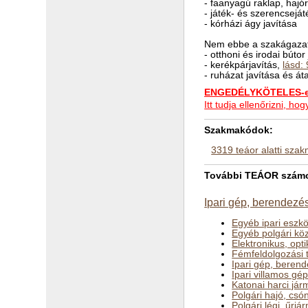
- faanyagú raklap, hajó
- játék- és szerencsejá
- kórházi ágy javítása
Nem ebbe a szakágazat
- otthoni és irodai bútor
- kerékpárjavítás,
lásd:
- ruházat javítása és át
ENGEDÉLYKÖTELES-e 
Itt tudja ellenőrizni, 
Szakmakódok:
3319 teáor alatti sza
További TEÁOR számok 
Ipari gép, berendezés
Egyéb ipari eszkö
Egyéb polgári köz
Elektronikus, opt
Fémfeldolgozási 
Ipari gép, berend
Ipari villamos gé
Katonai harci jár
Polgári hajó, csó
Polgári légi, űrj