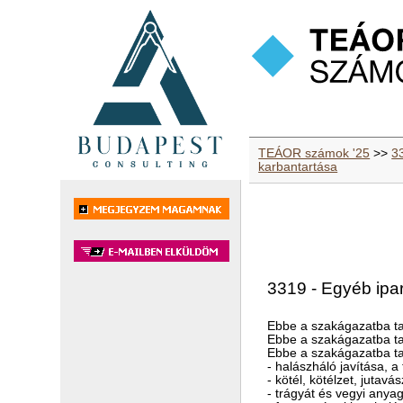
TEÁOR számok '25
>>
3
karbantartása
3319 - Egyéb ipar
Ebbe a szakágazatba ta
Ebbe a szakágazatba ta
Ebbe a szakágazatba ta
- halászháló javítása, a 
- kötél, kötélzet, jutav
- trágyát és vegyi anyag