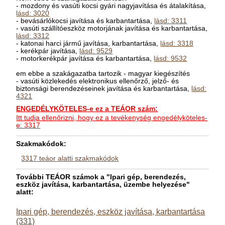
- mozdony és vasúti kocsi gyári nagyjavítása és átalakítása,
lásd: 3020
- bevásárlókocsi javítása és karbantartása,
lásd: 3311
- vasúti szállítóeszköz motorjának javítása és karbantartása,
lásd: 3312
- katonai harci jármű javítása, karbantartása,
lásd: 3318
- kerékpár javítása,
lásd: 9529
- motorkerékpár javítása és karbantartása,
lásd: 9532
em ebbe a szakágazatba tartozik - magyar kiegészítés
- vasúti közlekedés elektronikus ellenőrző, jelző- és
biztonsági berendezéseinek javítása és karbantartása,
lásd:
4321
ENGEDÉLYKÖTELES-e ez a TEÁOR szám:
Itt tudja ellenőrizni, hogy ez a tevékenység engedélyköteles-
e: 3317
Szakmakódok:
3317 teáor alatti szakmakódok
További TEÁOR számok a "Ipari gép, berendezés,
eszköz javítása, karbantartása, üzembe helyezése"
alatt:
Ipari gép, berendezés, eszköz javítása, karbantartása
(331)