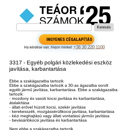
INGYENES CÉGALAPÍTÁS
+36 30 220 1100
Ha kérdése van, hívjon minket:
3317 - Egyéb polgári közlekedési eszköz
javítása, karbantartása
Ebbe a szakágazatba tartozik
Ebbe a szakágazatba tartozik a 30-as ágazatba sorolt
egyéb jármű javítása, karbantartása. Ebbe a szakágazatba
tartozik:
- mozdony és vasúti kocsi javítása és karbantartása,
átalakítása
- állati erővel húzott kocsi, szekér javítása
- kerekesszék, mozgássérültkocsi javítása, karbantartása
- kézi meghajtású vagy állati vontatású járműv javítása
- bevásárlókocsi javítása és karbantartása
Nem ebbe a szakágazatba tartozik