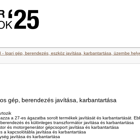
3 - Ipari gép, berendezés, eszköz javítása, karbantartása, üzembe hel
amos gép, berendezés javítása, karbantartása
rtozik
azza a 27-es ágazatba sorolt termékek javítását és karbantartását. Eb
 berendezés és különleges transzformátor javítása és karbantartása
átor és motorgenerátor gépcsoport javítása és karbantartása
 a kapcsolótábla javítása és karbantartása
gység javítása és karbantartása