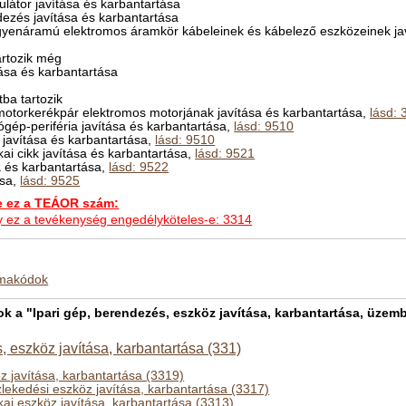
ulátor javítása és karbantartása
ndezés javítása és karbantartása
gyenáramú elektromos áramkör kábeleinek és kábelező eszközeinek jav
rtozik még
tása és karbantartása
ba tartozik
motorkerékpár elektromos motorjának javítása és karbantartása,
lásd: 
gép-periféria javítása és karbantartása,
lásd: 9510
 javítása és karbantartása,
lásd: 9510
kai cikk javítása és karbantartása,
lásd: 9521
sa és karbantartása,
lásd: 9522
ása,
lásd: 9525
ez a TEÁOR szám:
hogy ez a tevékenység engedélyköteles-e: 3314
kmakódok
a "Ipari gép, berendezés, eszköz javítása, karbantartása, üzemb
, eszköz javítása, karbantartása (331)
z javítása, karbantartása (3319)
lekedési eszköz javítása, karbantartása (3317)
ikai eszköz javítása, karbantartása (3313)