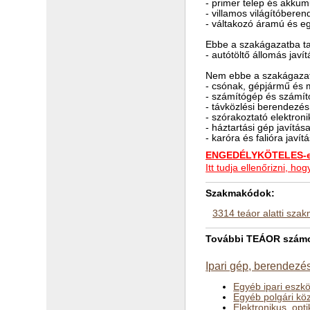
- primer telep és akkum
- villamos világítóbere
- váltakozó áramú és e
Ebbe a szakágazatba ta
- autótöltő állomás javí
Nem ebbe a szakágazat
- csónak, gépjármű és 
- számítógép és számító
- távközlési berendezés
- szórakoztató elektroni
- háztartási gép javítá
- karóra és falióra javít
ENGEDÉLYKÖTELES-e 
Itt tudja ellenőrizni, 
Szakmakódok:
3314 teáor alatti sza
További TEÁOR számok 
Ipari gép, berendezés
Egyéb ipari eszkö
Egyéb polgári köz
Elektronikus, opt