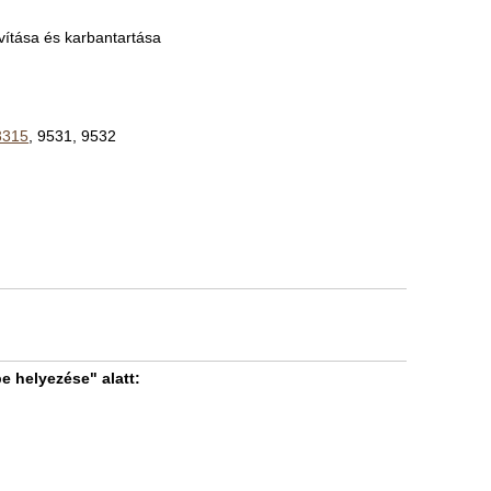
ítása és karbantartása
3315
, 9531, 9532
e helyezése" alatt: