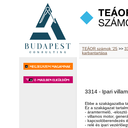
TEÁOR számok '25
>>
3
karbantartása
3314 - Ipari vill
Ebbe a szakágazatba ta
Ez a szakágazat tartalm
- áramtermelő, -elosztó
- villamos motor, gener
- kapcsolóberendezés és
- relé és ipari vezérlőe