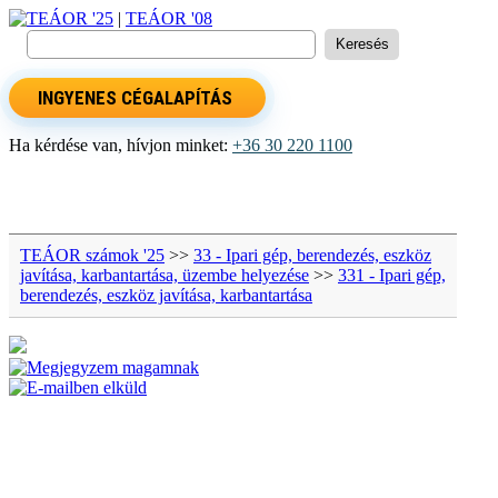
TEÁOR '25
|
TEÁOR '08
INGYENES CÉGALAPÍTÁS
Ha kérdése van, hívjon minket:
+36 30 220 1100
TEÁOR számok '25
>>
33 - Ipari gép, berendezés, eszköz
javítása, karbantartása, üzembe helyezése
>>
331 - Ipari gép,
berendezés, eszköz javítása, karbantartása