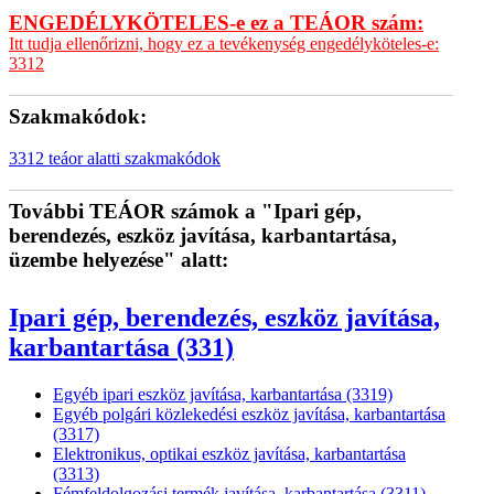
ENGEDÉLYKÖTELES-e ez a TEÁOR szám:
Itt tudja ellenőrizni, hogy ez a tevékenység engedélyköteles-e:
3312
Szakmakódok:
3312 teáor alatti szakmakódok
További TEÁOR számok a "Ipari gép,
berendezés, eszköz javítása, karbantartása,
üzembe helyezése" alatt:
Ipari gép, berendezés, eszköz javítása,
karbantartása (331)
Egyéb ipari eszköz javítása, karbantartása (3319)
Egyéb polgári közlekedési eszköz javítása, karbantartása
(3317)
Elektronikus, optikai eszköz javítása, karbantartása
(3313)
Fémfeldolgozási termék javítása, karbantartása (3311)