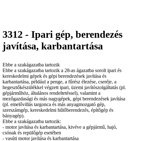
3312 - Ipari gép, berendezés
javítása, karbantartása
Ebbe a szakágazatba tartozik
Ebbe a szakágazatba tartozik a 28-as ágazatba sorolt ipari és
kereskedelmi gépek és gépi berendezések javítása és
karbantartása, például a penge, a fűrész élezése, cseréje, a
hegesztőkészülékkel végzett ipari, üzemi javítószolgáltatás (pl.
gépjárműhöz, általános rendeltetéssel), valamint a
mezőgazdasági és más nagygépek, gépi berendezések javítása
(pl. emelővillás targonca és más anyagmozgató gép,
szerszámgép, kereskedelmi hűtőberendezés, építőgép és
bányagép).
Ebbe a szakágazatba tartozik:
- motor javítása és karbantartása, kivéve a gépjármű, hajó,
csónak és repülőgép esetében
- vasúti motor javítása és karbantartása