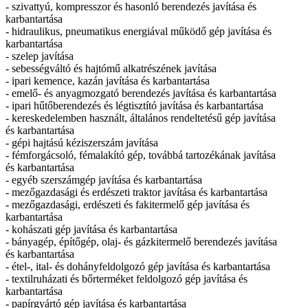
- szivattyú, kompresszor és hasonló berendezés javítása és
karbantartása
- hidraulikus, pneumatikus energiával működő gép javítása és
karbantartása
- szelep javítása
- sebességváltó és hajtómű alkatrészének javítása
- ipari kemence, kazán javítása és karbantartása
- emelő- és anyagmozgató berendezés javítása és karbantartása
- ipari hűtőberendezés és légtisztító javítása és karbantartása
- kereskedelemben használt, általános rendeltetésű gép javítása
és karbantartása
- gépi hajtású kéziszerszám javítása
- fémforgácsoló, fémalakító gép, továbbá tartozékának javítása
és karbantartása
- egyéb szerszámgép javítása és karbantartása
- mezőgazdasági és erdészeti traktor javítása és karbantartása
- mezőgazdasági, erdészeti és fakitermelő gép javítása és
karbantartása
- kohászati gép javítása és karbantartása
- bányagép, építőgép, olaj- és gázkitermelő berendezés javítása
és karbantartása
- étel-, ital- és dohányfeldolgozó gép javítása és karbantartása
- textilruházati és bőrterméket feldolgozó gép javítása és
karbantartása
- papírgyártó gép javítása és karbantartása