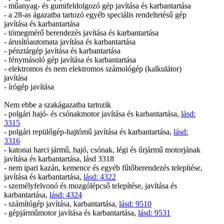
- műanyag- és gumifeldolgozó gép javítása és karbantartása
- a 28-as ágazatba tartozó egyéb speciális rendeltetésű gép
javítása és karbantartása
- tömegmérő berendezés javítása és karbantartása
- árusítóautomata javítása és karbantartása
- pénztárgép javítása és karbantartása
- fénymásoló gép javítása és karbantartása
- elektromos és nem elektromos számológép (kalkulátor)
javítása
- írógép javítása
Nem ebbe a szakágazatba tartozik
- polgári hajó- és csónakmotor javítása és karbantartása,
lásd:
3315
- polgári repülőgép-hajtómű javítása és karbantartása,
lásd:
3316
- katonai harci jármű, hajó, csónak, légi és űrjármű motorjának
javítása és karbantartása, lásd 3318
- nem ipari kazán, kemence és egyéb fűtőberendezés telepítése,
javítása és karbantartása,
lásd: 4322
- személyfelvonó és mozgólépcső telepítése, javítása és
karbantartása,
lásd: 4324
- számítógép javítása, karbantartása,
lásd: 9510
- gépjárműmotor javítása és karbantartása,
lásd: 9531