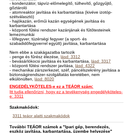
- kondenzátor, tápvíz-előmelegítő, túlhevítő, gőzgyűjtő,
gőztároló
- atomreaktor javítása és karbantartása (kivéve izotóp-
szétválasztó)
- hajókazán, erőműi kazán egységének javítása és
karbantartása
- központi fűtési rendszer kazánjának és fűtőtesteinek
lemezmunkái
- lőfegyver, tüzérségi fegyver (a sport- és
szabadidőfegyverrel együtt) javítása, karbantartása
Nem ebbe a szakágazatba tartozik
- penge és fűrész élezése,
lásd: 3312
- bevásárlókocsi javítása és karbantartása,
lásd: 3317
- központi fűtési rendszer javítása,
lásd: 4322
- mechanikai zárszerkezet, széf, páncélszekrény javítása a
biztonságirendszer-szolgáltatás keretében, nem
elkülönülten,
lásd: 8020
ENGEDÉLYKÖTELES-e ez a TEÁOR szám:
Itt tudja ellenőrizni, hogy ez a tevékenység engedélyköteles-
e: 3311
Szakmakódok:
3311 teáor alatti szakmakódok
További TEÁOR számok a "Ipari gép, berendezés,
eszköz javítása, karbantartása, üzembe helyezése"