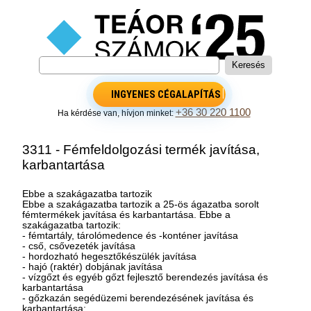
INGYENES CÉGALAPÍTÁS
+36 30 220 1100
Ha kérdése van, hívjon minket:
3311 - Fémfeldolgozási termék javítása,
karbantartása
Ebbe a szakágazatba tartozik
Ebbe a szakágazatba tartozik a 25-ös ágazatba sorolt
fémtermékek javítása és karbantartása. Ebbe a
szakágazatba tartozik:
- fémtartály, tárolómedence és -konténer javítása
- cső, csővezeték javítása
- hordozható hegesztőkészülék javítása
- hajó (raktér) dobjának javítása
- vízgőzt és egyéb gőzt fejlesztő berendezés javítása és
karbantartása
- gőzkazán segédüzemi berendezésének javítása és
karbantartása: