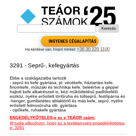
INGYENES CÉGALAPÍTÁS
+36 30 220 1100
Ha kérdése van, hívjon minket:
3291 - Seprű-, kefegyártás
Ebbe a szakágazatba tartozik
- seprű és kefe gyártása, pl. vécékefe, háztartási kefe,
finomkefe, műszaki és technikai kefe, beleértve a géppel
hajtott kefe alkatrészeit is, kézi működtetésű padlókefélő
eszköz, nyélre erősített törlőruha és tollseprű, festőpárna és
-henger, gumibetétes ablaktörlő és más kefe, seprű, nyélre
erősített felmosóruha stb. gyártása
- cipőkefe, ruhakefe gyártása
ENGEDÉLYKÖTELES-e ez a TEÁOR szám:
Itt tudja ellenőrizni, hogy ez a tevékenység engedélyköteles-
e: 3291