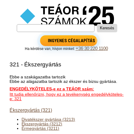
INGYENES CÉGALAPÍTÁS
+36 30 220 1100
Ha kérdése van, hívjon minket:
321 - Ékszergyártás
Ebbe a szakágazatba tartozik
Ebbe az alágazatba tartozik az ékszer és bizsu gyártása.
ENGEDÉLYKÖTELES-e ez a TEÁOR szám:
Itt tudja ellenőrizni, hogy ez a tevékenység engedélyköteles-
e: 321
Ékszergyártás (321)
Divatékszer gyártása (3213)
Ékszergyártás (3212)
Érmegyártás (3211)