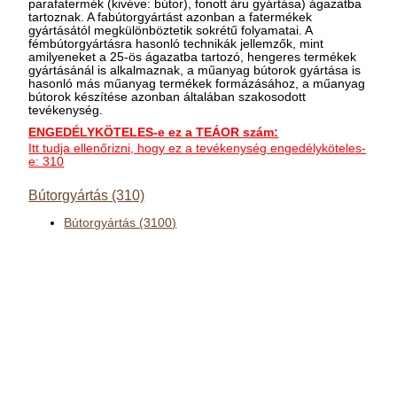
parafatermék (kivéve: bútor), fonott áru gyártása) ágazatba
tartoznak. A fabútorgyártást azonban a fatermékek
gyártásától megkülönböztetik sokrétű folyamatai. A
fémbútorgyártásra hasonló technikák jellemzők, mint
amilyeneket a 25-ös ágazatba tartozó, hengeres termékek
gyártásánál is alkalmaznak, a műanyag bútorok gyártása is
hasonló más műanyag termékek formázásához, a műanyag
bútorok készítése azonban általában szakosodott
tevékenység.
ENGEDÉLYKÖTELES-e ez a TEÁOR szám:
Itt tudja ellenőrizni, hogy ez a tevékenység engedélyköteles-
e: 310
Bútorgyártás (310)
Bútorgyártás (3100)