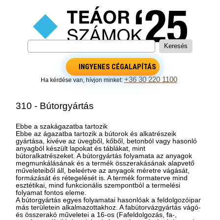
INGYENES CÉGALAPÍTÁS
+36 30 220 1100
Ha kérdése van, hívjon minket:
310 - Bútorgyártás
Ebbe a szakágazatba tartozik
Ebbe az ágazatba tartozik a bútorok és alkatrészeik
gyártása, kivéve az üvegből, kőből, betonból vagy hasonló
anyagból készült lapokat és táblákat, mint
bútoralkatrészeket. A bútorgyártás folyamata az anyagok
megmunkálásának és a termék összerakásának alapvető
műveleteiből áll, beleértve az anyagok méretre vágását,
formázását és rétegelését is. A termék formaterve mind
esztétikai, mind funkcionális szempontból a termelési
folyamat fontos eleme.
A bútorgyártás egyes folyamatai hasonlóak a feldolgozóipar
más területein alkalmazottakhoz. A fabútorvázgyártás vágó-
és összerakó műveletei a 16-os (Fafeldolgozás, fa-,