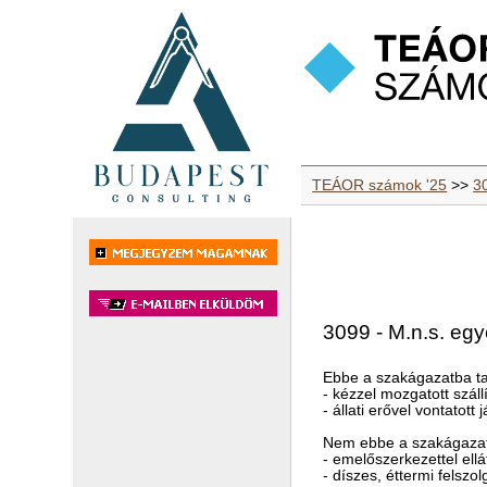
TEÁOR számok '25
>>
3
3099 - M.n.s. eg
Ebbe a szakágazatba ta
- kézzel mozgatott száll
- állati erővel vontatot
Nem ebbe a szakágazat
- emelőszerkezettel ell
- díszes, éttermi felszo