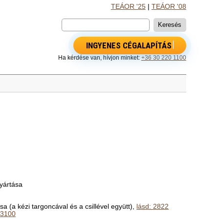
TEÁOR '25
|
TEÁOR '08
INGYENES CÉGALAPÍTÁS
Ha kérdése van, hívjon minket:
+36 30 220 1100
gyártása
a (a kézi targoncával és a csillével együtt),
lásd: 2822
 3100