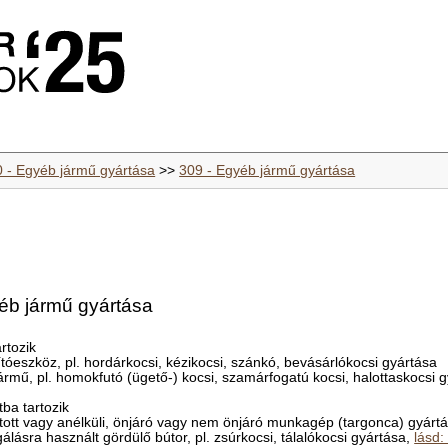
0 - Egyéb jármű gyártása
>>
309 - Egyéb jármű gyártása
yéb jármű gyártása
rtozik
ítóeszköz, pl. hordárkocsi, kézikocsi, szánkó, bevásárlókocsi gyártása
t jármű, pl. homokfutó (ügető-) kocsi, szamárfogatú kocsi, halottaskocsi 
ba tartozik
átott vagy anélküli, önjáró vagy nem önjáró munkagép (targonca) gyártás
lgálásra használt gördülő bútor, pl. zsúrkocsi, tálalókocsi gyártása,
lásd: