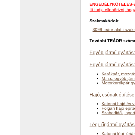
ENGEDÉLYKÖTELES-e 
Itt tudja ellenőrizni, 
Szakmakódok:
3099 teáor alatti sza
További TEÁOR számok
Egyéb jármű gyártása
Egyéb jármű gyártása
Kerékpár, mozgás
M.n.s. egyéb jár
Motorkerékpár gy
Hajó, csónak építése
Katonai hajó és v
Polgári hajó épít
Szabadidő-, spor
Légi, űrjármű gyártás
Katonai légi, űrj