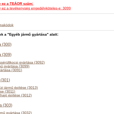
ez a TEÁOR szám:
hogy ez a tevékenység engedélyköteles-e: 3099
kmakódok
 a "Egyéb jármű gyártása" alatt:
 (300)
 (309)
sérültkocsi gyártása (3092)
mű gyártása (3099)
ártása (3091)
 (301)
ízi jármű építése (3013)
ése (3011)
thajó építése (3012)
a (303)
ármű gyártása (3032)