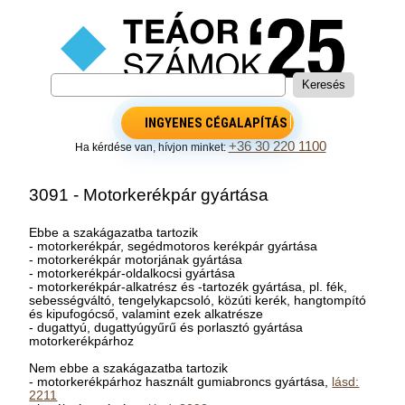
INGYENES CÉGALAPÍTÁS
+36 30 220 1100
Ha kérdése van, hívjon minket:
3091 - Motorkerékpár gyártása
Ebbe a szakágazatba tartozik
- motorkerékpár, segédmotoros kerékpár gyártása
- motorkerékpár motorjának gyártása
- motorkerékpár-oldalkocsi gyártása
- motorkerékpár-alkatrész és -tartozék gyártása, pl. fék,
sebességváltó, tengelykapcsoló, közúti kerék, hangtompító
és kipufogócső, valamint ezek alkatrésze
- dugattyú, dugattyúgyűrű és porlasztó gyártása
motorkerékpárhoz
Nem ebbe a szakágazatba tartozik
- motorkerékpárhoz használt gumiabroncs gyártása,
lásd:
2211