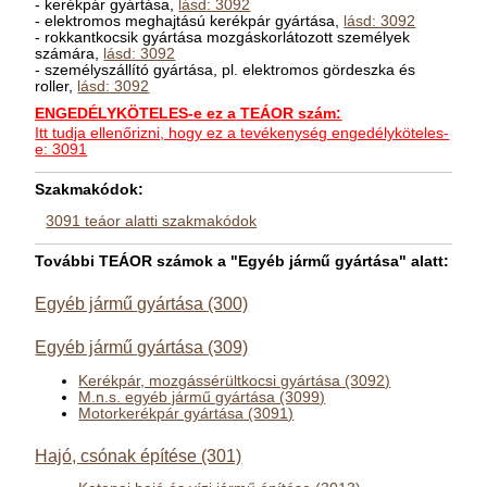
- kerékpár gyártása,
lásd: 3092
- elektromos meghajtású kerékpár gyártása,
lásd: 3092
- rokkantkocsik gyártása mozgáskorlátozott személyek
számára,
lásd: 3092
- személyszállító gyártása, pl. elektromos gördeszka és
roller,
lásd: 3092
ENGEDÉLYKÖTELES-e ez a TEÁOR szám:
Itt tudja ellenőrizni, hogy ez a tevékenység engedélyköteles-
e: 3091
Szakmakódok:
3091 teáor alatti szakmakódok
További TEÁOR számok a "Egyéb jármű gyártása" alatt:
Egyéb jármű gyártása (300)
Egyéb jármű gyártása (309)
Kerékpár, mozgássérültkocsi gyártása (3092)
M.n.s. egyéb jármű gyártása (3099)
Motorkerékpár gyártása (3091)
Hajó, csónak építése (301)