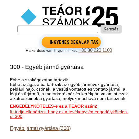
INGYENES CÉGALAPÍTÁS
+36 30 220 1100
Ha kérdése van, hívjon minket:
300 - Egyéb jármű gyártása
Ebbe a szakágazatba tartozik
Ebbe az ágazatba tartozik az egyéb járművek gyártása,
például hajó, csónak, a vasúti vontatott és vontató jármű, a
légi és űrjármű, a motorkerékpár és kerékpár, valamint ezek
alkatrészeinek a gyártása, melyek máshová nem tartoznak.
ENGEDÉLYKÖTELES-e ez a TEÁOR szám:
Itt tudja ellenőrizni, hogy ez a tevékenység engedélyköteles-
e: 300
Egyéb jármű gyártása (300)