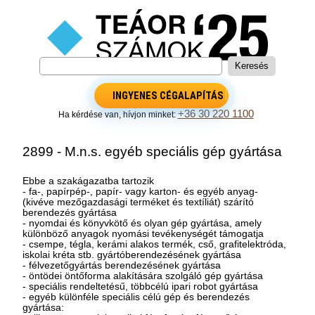
INGYENES CÉGALAPÍTÁS
+36 30 220 1100
Ha kérdése van, hívjon minket:
2899 - M.n.s. egyéb speciális gép gyártása
Ebbe a szakágazatba tartozik
- fa-, papírpép-, papír- vagy karton- és egyéb anyag-
(kivéve mezőgazdasági terméket és textíliát) szárító
berendezés gyártása
- nyomdai és könyvkötő és olyan gép gyártása, amely
különböző anyagok nyomási tevékenységét támogatja
- csempe, tégla, kerámi alakos termék, cső, grafitelektróda,
iskolai kréta stb. gyártóberendezésének gyártása
- félvezetőgyártás berendezésének gyártása
- öntödei öntőforma alakítására szolgáló gép gyártása
- speciális rendeltetésű, többcélú ipari robot gyártása
- egyéb különféle speciális célú gép és berendezés
gyártása: