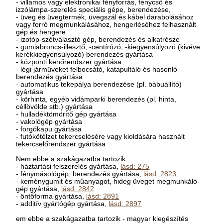
- villamos vagy elektronikai fényforrás, fénycső és
izzólámpa-szerelés speciális gépe, berendezése,
- üveg és üvegtermék, üvegszál és kábel darabolásához
vagy forró megmunkálásához, hengerléséhez felhasznált
gép és hengere
- izotóp-szétválasztó gép, berendezés és alkatrésze
- gumiabroncs-illesztő, -centírózó, -kiegyensúlyozó (kivéve
kerékkiegyensúlyozó) berendezés gyártása
- központi kenőrendszer gyártása
- légi járműveket felbocsátó, katapultáló és hasonló
berendezés gyártása
- automatikus tekepálya berendezése (pl. bábuállító)
gyártása
- körhinta, egyéb vidámparki berendezés (pl. hinta,
céllövölde stb.) gyártása
- hulladéktömörítő gép gyártása
- vakológép gyártása
- forgókapu gyártása
- futókötélzet tekercselésére vagy kioldására használt
tekercselőrendszer gyártása
Nem ebbe a szakágazatba tartozik
- háztartási felszerelés gyártása,
lásd: 275
- fénymásológép, berendezés gyártása,
lásd: 2823
- keménygumit és műanyagot, hideg üveget megmunkáló
gép gyártása,
lásd: 2842
- öntőforma gyártása,
lásd: 2891
- additív gyártógép gyártása,
lásd: 2897
em ebbe a szakágazatba tartozik - magyar kiegészítés