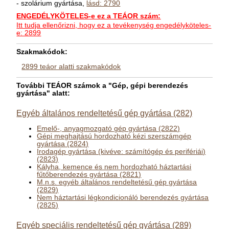
- szolárium gyártása,
lásd: 2790
ENGEDÉLYKÖTELES-e ez a TEÁOR szám:
Itt tudja ellenőrizni, hogy ez a tevékenység engedélyköteles-
e: 2899
Szakmakódok:
2899 teáor alatti szakmakódok
További TEÁOR számok a "Gép, gépi berendezés
gyártása" alatt:
Egyéb általános rendeltetésű gép gyártása (282)
Emelő-, anyagmozgató gép gyártása (2822)
Gépi meghajtású hordozható kézi szerszámgép
gyártása (2824)
Irodagép gyártása (kivéve: számítógép és perifériái)
(2823)
Kályha, kemence és nem hordozható háztartási
fűtőberendezés gyártása (2821)
M.n.s. egyéb általános rendeltetésű gép gyártása
(2829)
Nem háztartási légkondicionáló berendezés gyártása
(2825)
Egyéb speciális rendeltetésű gép gyártása (289)