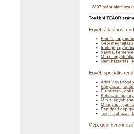
2897 teáor alatti sza
További TEÁOR számok
Egyéb általános rend
Emelő-, anyagmo
Gépi meghajtású 
Irodagép gyártása
Kályha, kemence 
M.n.s. egyéb ált
Nem háztartási l
Egyéb speciális rend
Additív gyártógé
Bányászati, építő
Élelmiszer-, dohá
Kohászati gép gy
M.n.s. egyéb spec
Műanyag-, gumife
Papíripari gép gy
Textil-, ruházati,
Gép, gépi berendezés