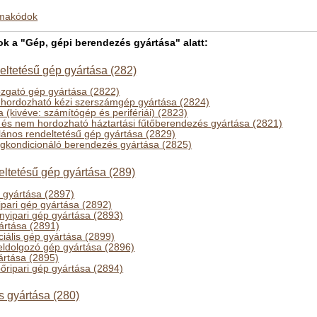
kmakódok
 a "Gép, gépi berendezés gyártása" alatt:
eltetésű gép gyártása (282)
zgató gép gyártása (2822)
hordozható kézi szerszámgép gyártása (2824)
 (kivéve: számítógép és perifériái) (2823)
és nem hordozható háztartási fűtőberendezés gyártása (2821)
alános rendeltetésű gép gyártása (2829)
égkondicionáló berendezés gyártása (2825)
eltetésű gép gyártása (289)
p gyártása (2897)
ipari gép gyártása (2892)
nyipari gép gyártása (2893)
ártása (2891)
iális gép gyártása (2899)
ldolgozó gép gyártása (2896)
ártása (2895)
 bőripari gép gyártása (2894)
 gyártása (280)