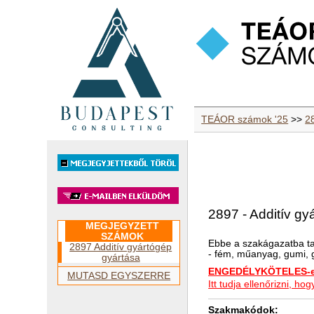
TEÁOR számok '25
>>
2
2897 - Additív gy
MEGJEGYZETT
SZÁMOK
Ebbe a szakágazatba ta
2897 Additív gyártógép
- fém, műanyag, gumi, g
gyártása
ENGEDÉLYKÖTELES-e 
MUTASD EGYSZERRE
Itt tudja ellenőrizni, 
Szakmakódok: