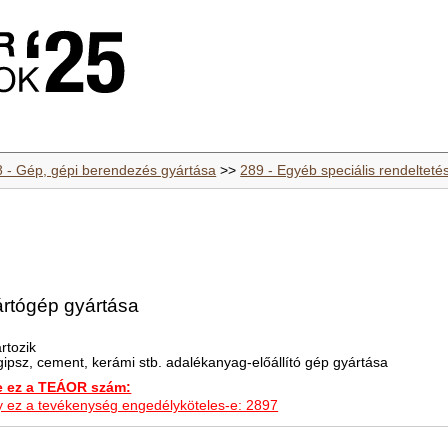
8 - Gép, gépi berendezés gyártása
>>
289 - Egyéb speciális rendelteté
ártógép gyártása
rtozik
ipsz, cement, kerámi stb. adalékanyag-előállító gép gyártása
ez a TEÁOR szám:
hogy ez a tevékenység engedélyköteles-e: 2897