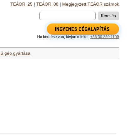
TEÁOR '25
|
TEÁOR '08
|
Megjegyzett TEÁOR számok
INGYENES CÉGALAPÍTÁS
Ha kérdése van, hívjon minket:
+36 30 220 1100
sű gép gyártása