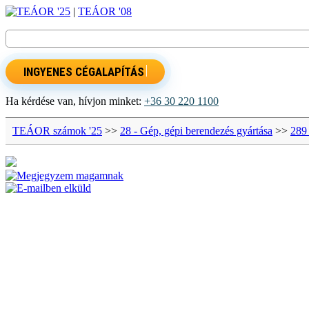
TEÁOR '25
|
TEÁOR '08
INGYENES CÉGALAPÍTÁS
Ha kérdése van, hívjon minket:
+36 30 220 1100
TEÁOR számok '25
>>
28 - Gép, gépi berendezés gyártása
>>
289 