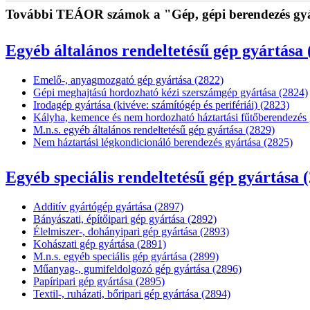
További TEÁOR számok a "Gép, gépi berendezés gyár
Egyéb általános rendeltetésű gép gyártása 
Emelő-, anyagmozgató gép gyártása (2822)
Gépi meghajtású hordozható kézi szerszámgép gyártása (2824)
Irodagép gyártása (kivéve: számítógép és perifériái) (2823)
Kályha, kemence és nem hordozható háztartási fűtőberendezés 
M.n.s. egyéb általános rendeltetésű gép gyártása (2829)
Nem háztartási légkondicionáló berendezés gyártása (2825)
Egyéb speciális rendeltetésű gép gyártása 
Additív gyártógép gyártása (2897)
Bányászati, építőipari gép gyártása (2892)
Élelmiszer-, dohányipari gép gyártása (2893)
Kohászati gép gyártása (2891)
M.n.s. egyéb speciális gép gyártása (2899)
Műanyag-, gumifeldolgozó gép gyártása (2896)
Papíripari gép gyártása (2895)
Textil-, ruházati, bőripari gép gyártása (2894)