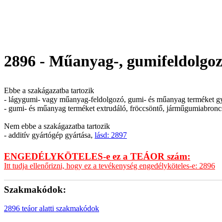
2896 - Műanyag-, gumifeldolgoz
Ebbe a szakágazatba tartozik
- lágygumi- vagy műanyag-feldolgozó, gumi- és műanyag terméket gy
- gumi- és műanyag terméket extrudáló, fröccsöntő, járműgumiabroncs
Nem ebbe a szakágazatba tartozik
- additív gyártógép gyártása,
lásd: 2897
ENGEDÉLYKÖTELES-e ez a TEÁOR szám:
Itt tudja ellenőrizni, hogy ez a tevékenység engedélyköteles-e: 2896
Szakmakódok:
2896 teáor alatti szakmakódok