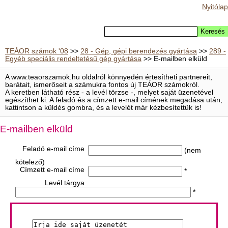
Nyitólap
TEÁOR számok '08
>>
28 - Gép, gépi berendezés gyártása
>>
289 -
Egyéb speciális rendeltetésű gép gyártása
>> E-mailben elküld
A www.teaorszamok.hu oldalról könnyedén értesítheti partnereit,
barátait, ismerőseit a számukra fontos új TEÁOR számokról.
A keretben látható rész - a levél törzse -, melyet saját üzenetével
egészíthet ki. A feladó és a címzett e-mail címének megadása után,
kattintson a küldés gombra, és a levelét már kézbesítettük is!
E-mailben elküld
Feladó e-mail címe
(nem
kötelező)
Címzett e-mail címe
*
Levél tárgya
*