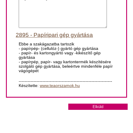
2895 - Papíripari gép gyártása
Ebbe a szakágazatba tartozik
- papírpép- (cellulóz-) gyártó gép gyártása
- papír- és kartongyártó vagy -kikészítő gép
gyártása
- papírpép, papír- vagy kartontermék készítésére
szolgáló gép gyártása, beleértve mindenféle papír
vágógépét
---------------------------------------------------------------
Készítette:
www.teaorszamok.hu