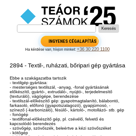
INGYENES CÉGALAPÍTÁS
+36 30 220 1100
Ha kérdése van, hívjon minket:
2894 - Textil-, ruházati, bőripari gép gyártása
Ebbe a szakágazatba tartozik
- textilgép gyártása:
- mesterséges textilszál, -anyag, -fonal gyártásának
előkészítő, gyártó-, extrudáló-, nyújtó-, terjedelmesítő
(texturáló), vágógépe, berendezése
- textilszál-előkészítő gép: gyapotmagtalanító, bálabontó,
farkasoló, előfonó (gyapotszalagozó), gyapjúmosó, -
színező (-karbonizáló), fésülő-, kártoló-, motollázó- stb. gép
- fonógép
- textilfonal-előkészítő gép, pl. csévélő, felvető és
kapcsolódó berendezés
- szövőgép, szövőszék, beleértve a kézi szövőszéket
- kötőgép