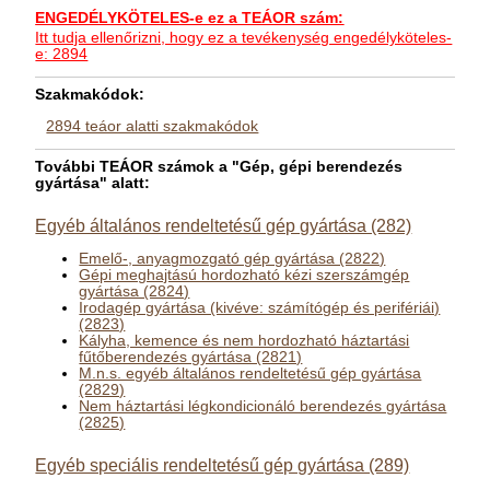
ENGEDÉLYKÖTELES-e ez a TEÁOR szám:
Itt tudja ellenőrizni, hogy ez a tevékenység engedélyköteles-
e: 2894
Szakmakódok:
2894 teáor alatti szakmakódok
További TEÁOR számok a "Gép, gépi berendezés
gyártása" alatt:
Egyéb általános rendeltetésű gép gyártása (282)
Emelő-, anyagmozgató gép gyártása (2822)
Gépi meghajtású hordozható kézi szerszámgép
gyártása (2824)
Irodagép gyártása (kivéve: számítógép és perifériái)
(2823)
Kályha, kemence és nem hordozható háztartási
fűtőberendezés gyártása (2821)
M.n.s. egyéb általános rendeltetésű gép gyártása
(2829)
Nem háztartási légkondicionáló berendezés gyártása
(2825)
Egyéb speciális rendeltetésű gép gyártása (289)