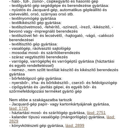
- háló-, tüll-, zsinór-, csipkegyártó és hasonló gép
- textilgyártó gép segédgépe és berendezése gyártása:
- nyüstös és Jacquard-gép, automatikus gépleállító és
cséveváltó, orsó, szárnyas orsó stb.
- textilnyomógép gyártása
- textilkikészítő gép gyártása:
- textilszövetmosó, -fehérítő, -színező, -írező, -kikészítő, -
bevonó vagy -impregnáló berendezés
- textilszövet fel- és lecsévélő, -hajtogató, -vágó, -cakkozó
berendezései
- textiltisztító gép gyártása:
- vasalógép, ráolvasztó sajtológép
- mosodai mosó- és szárítóberendezés
- száraz vegytisztító berendezés
- varrógép, varrógépfej és varrógéptű gyártása (háztartási
és egyéb rendeltetéssel)
- nemez-, nem szőtt textíliát készítő és kikészítő berendezés
gyártása
- bőrfeldolgozó gép gyártása:
- nyersbőr-, irha- és bőrkikészítő-, cserző- és feldolgozógép
- cipőgyártás és -javítás gépei, és egyéb bőr- és
szőrmefeldolgozási terméket gyártó gép
Nem ebbe a szakágazatba tartozik
- Jacquard-gép papír- vagy kartonkártyájának gyártása,
lásd: 1725
- háztartási mosó- és szárítógép gyártása,
lásd: 2751
- kalander típusú vasalógép (mángorlógép) gyártása,
lásd:
2829
- könyvkötészeti gép gyártása,
lásd: 2899